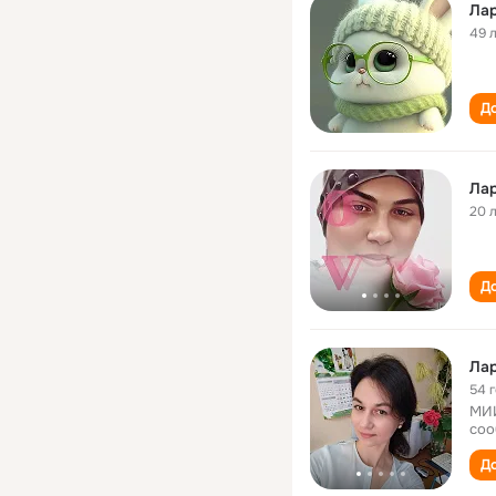
Лар
49 
До
Ла
20 
До
Лар
54 
МИИ
соо
До