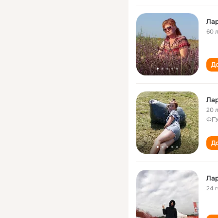
Ла
60 
До
Ла
20 
ФГ
До
Ла
24 