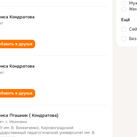
Му
Жен
риса Кондратова
Ещё
ет
Сей
Без
бавить в друзья
риса Кондратова
лет
бавить в друзья
иса Пташник ( Кондратова)
ет
,
с. Ивановка
У им. В. Винниченко, Кировоградский
ударственный педагогический университет им. В.