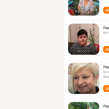
До
Лар
64 
До
Лар
61 г
Ялу
До
Лар