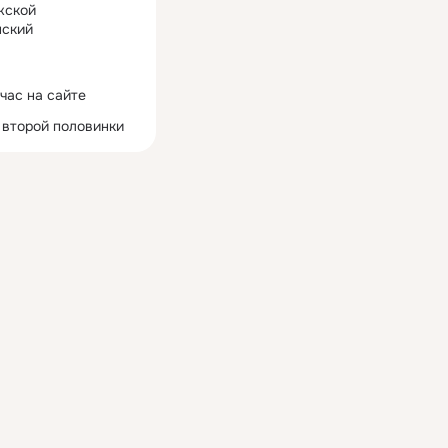
жской
ский
час на сайте
 второй половинки