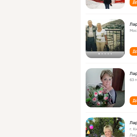
До
Ла
Мос
До
Ла
63 
До
Лар
г. 
Лиц