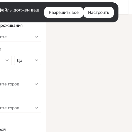
Войти
e-файлы должен ваш
Разрешить все
Настроить
Правая
колонка
проживания
т
бой