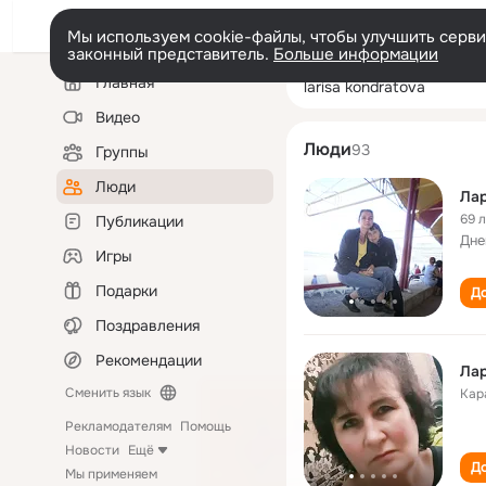
Мы используем cookie-файлы, чтобы улучшить сервис
законный представитель.
Больше информации
Левая
Поиск
Главная
larisa kondratov
колонка
по
людям
Видео
Люди
93
Группы
Люди
Ла
69 
Публикации
Дне
Игры
Подарки
До
Поздравления
Рекомендации
Ла
Сменить язык
Кар
Рекламодателям
Помощь
Новости
Ещё
До
Мы применяем