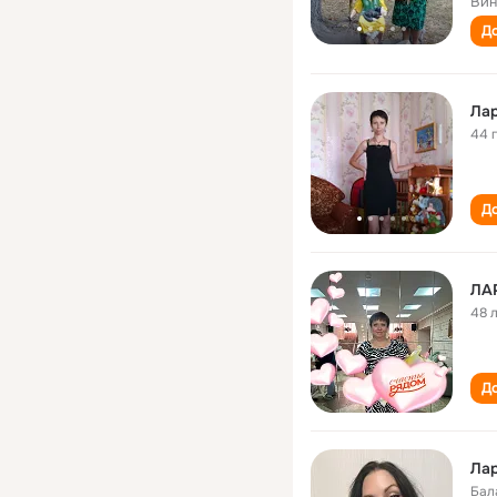
Вин
До
Лар
44 
До
ЛА
48 
До
Лар
Бал