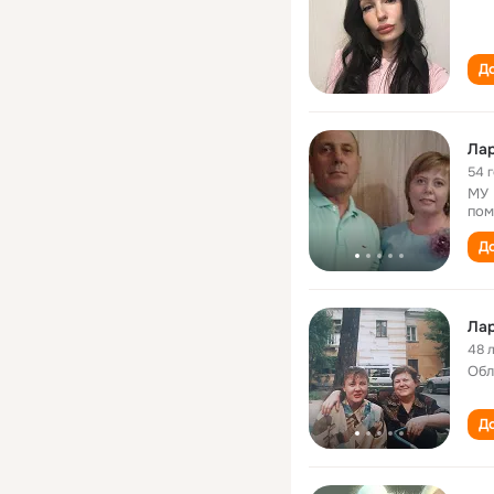
До
Ла
54 
МУ 
по
До
Ла
48 
Обл
До