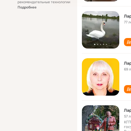
рекомендательные технологии
Подробнее
Ла
77 л
До
Ла
69 
До
Лар
57 л
КГП
гос