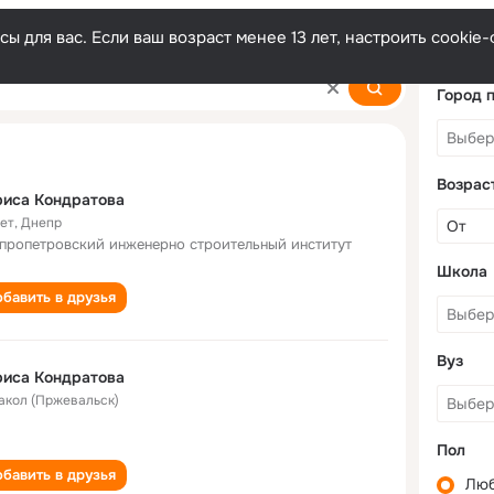
ы для вас. Если ваш возраст менее 13 лет, настроить cooki
a
Город 
Возрас
риса Кондратова
лет
,
Днепр
пропетровский инженерно строительный институт
Школа
бавить в друзья
Вуз
риса Кондратова
акол (Пржевальск)
Пол
бавить в друзья
Лю