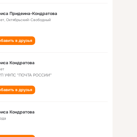
риса Придеина-Кондратова
лет
,
Октябрьский-Свободный
бавить в друзья
риса Кондратова
лет
УП УФПС "ПОЧТА РОССИИ"
бавить в друзья
риса Кондратова
года