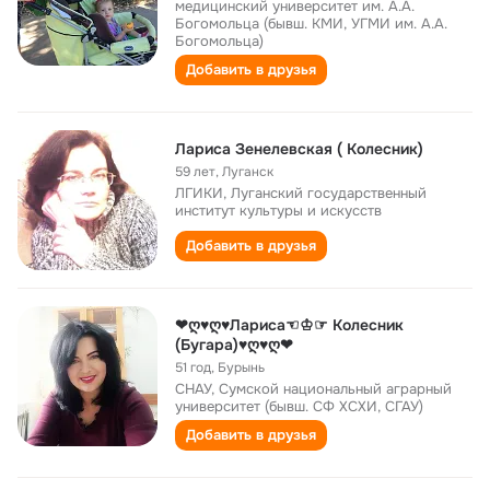
медицинский университет им. А.А.
Богомольца (бывш. КМИ, УГМИ им. А.А.
Богомольца)
Добавить в друзья
Лариса Зенелевская ( Колесник)
59 лет
,
Луганск
ЛГИКИ, Луганский государственный
институт культуры и искусств
Добавить в друзья
❤ღ♥ღ♥Лариса☜♔☞ Колесник
(Бугара)♥ღ♥ღ❤
51 год
,
Бурынь
СНАУ, Сумской национальный аграрный
университет (бывш. СФ ХСХИ, СГАУ)
Добавить в друзья