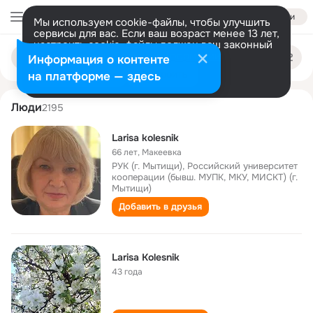
Войти
Мы используем cookie-файлы, чтобы улучшить
сервисы для вас. Если ваш возраст менее 13 лет,
настроить cookie-файлы должен ваш законный
larisa kolesnik
Поиск
представитель.
Больше информации
Информация о контенте
по
людям
Разрешить все
Настроить
на платформе — здесь
Люди
2195
Larisa kolesnik
66 лет
,
Макеевка
РУК (г. Мытищи), Российский университет
кооперации (бывш. МУПК, МКУ, МИСКТ) (г.
Мытищи)
Добавить в друзья
Larisa Kolesnik
43 года