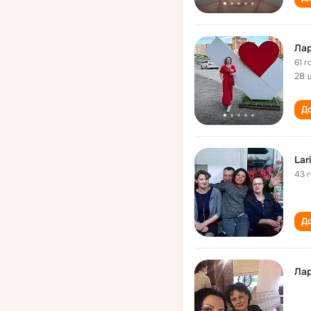
Лар
61 г
28 
До
Lar
43 
До
Лар