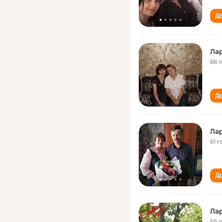
До
Лар
66 
До
Лар
61 г
До
Лар
55 