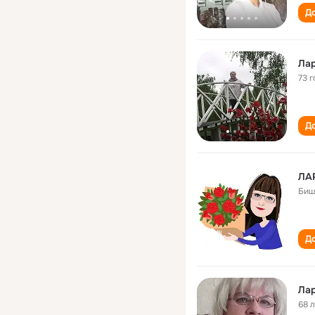
До
Лар
73 г
До
ЛА
Биш
До
Лар
68 