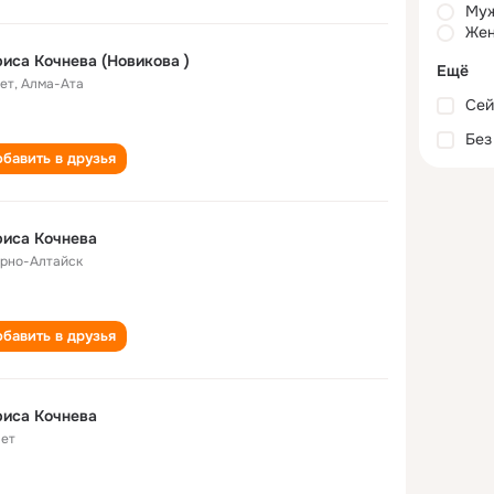
Му
Жен
иса Кочнева (Новикова )
Ещё
лет
,
Алма-Ата
Сей
Без
бавить в друзья
иса Кочнева
Горно-Алтайск
бавить в друзья
иса Кочнева
лет