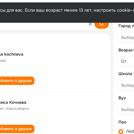
ы для вас. Если ваш возраст менее 13 лет, настроить cooki
Город 
Возрас
isa kochneva
года
Школа
бавить в друзья
Вуз
иса Кочнева
лет
,
Новосибирск
Пол
бавить в друзья
Лю