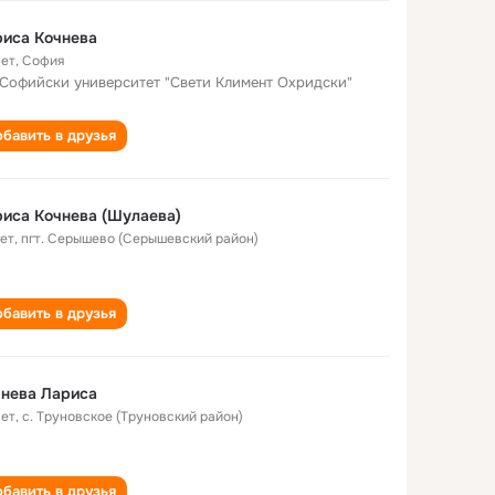
иса Кочнева
лет
,
София
 Софийски университет "Свети Климент Охридски"
бавить в друзья
иса Кочнева (Шулаева)
лет
,
пгт. Серышево (Серышевский район)
бавить в друзья
нева Лариса
лет
,
с. Труновское (Труновский район)
бавить в друзья