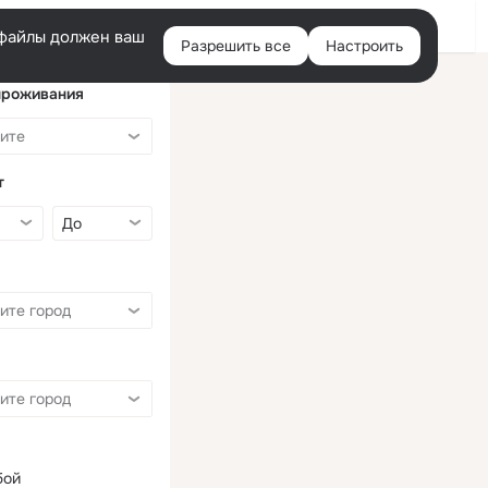
Войти
e-файлы должен ваш
Разрешить все
Настроить
Правая
колонка
проживания
т
бой