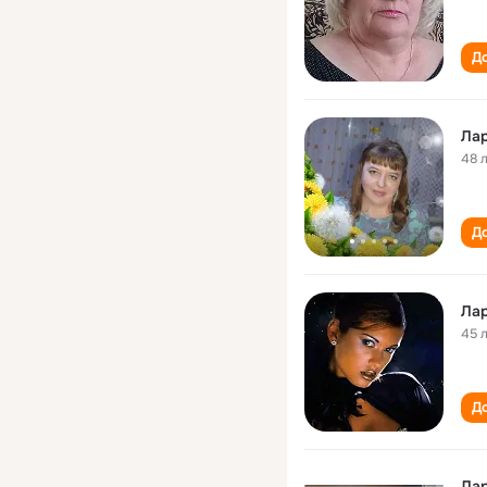
До
Лар
48 
До
Лар
45 
До
Лар