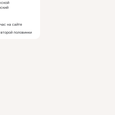
жской
ский
час на сайте
 второй половинки