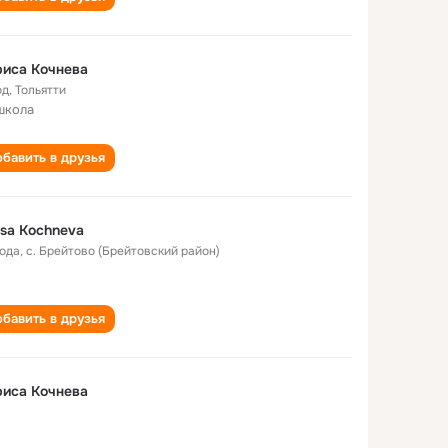
иса Кочнева
од
,
Тольятти
школа
бавить в друзья
isa Kochneva
года
,
с. Брейтово (Брейтовский район)
бавить в друзья
иса Кочнева