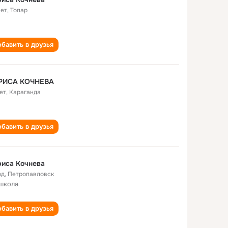
лет
,
Топар
бавить в друзья
РИСА КОЧНЕВА
ет
,
Караганда
бавить в друзья
иса Кочнева
од
,
Петропавловск
школа
бавить в друзья