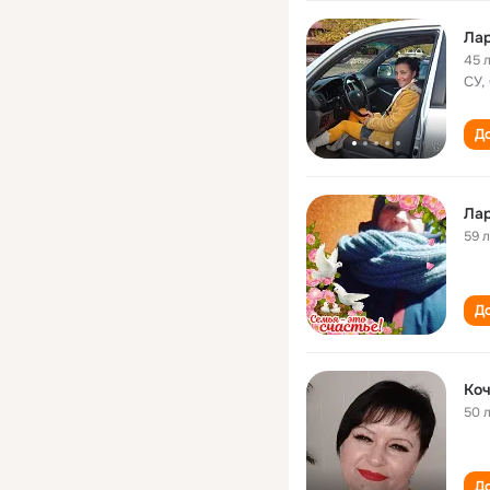
Лар
45 
СУ,
До
Лар
59 
До
Коч
50 
До