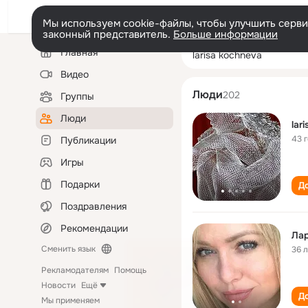
Мы используем cookie-файлы, чтобы улучшить сервис
законный представитель.
Больше информации
Левая
Поиск
Главная
larisa kochneva
колонка
по
людям
Видео
Люди
202
Группы
Люди
lar
43 
Публикации
Игры
Подарки
До
Поздравления
Рекомендации
Лар
Сменить язык
36 
Рекламодателям
Помощь
Новости
Ещё
До
Мы применяем