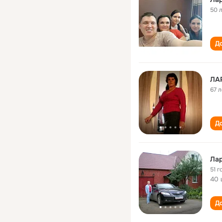
50 
До
ЛА
67 л
До
Лар
51 г
40 
До