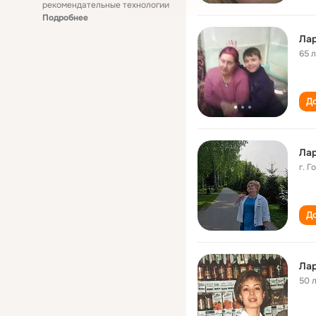
рекомендательные технологии
Подробнее
Лар
65 
До
Лар
г. 
До
Лар
50 