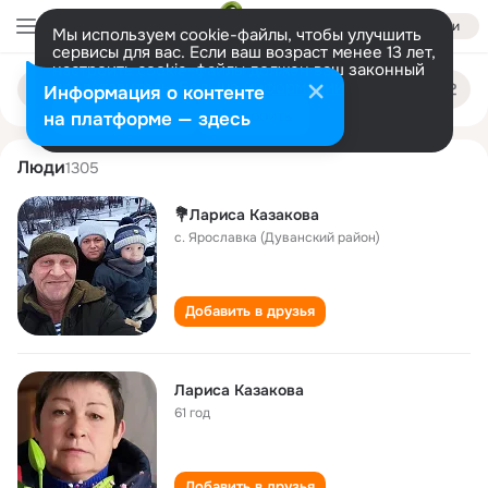
Войти
Мы используем cookie-файлы, чтобы улучшить
сервисы для вас. Если ваш возраст менее 13 лет,
настроить cookie-файлы должен ваш законный
larisa kazakova
Поиск
представитель.
Больше информации
Информация о контенте
по
людям
Разрешить все
Настроить
на платформе — здесь
Люди
1305
💐Лариса Казакова
с. Ярославка (Дуванский район)
Добавить в друзья
Лариса Казакова
61 год
Добавить в друзья