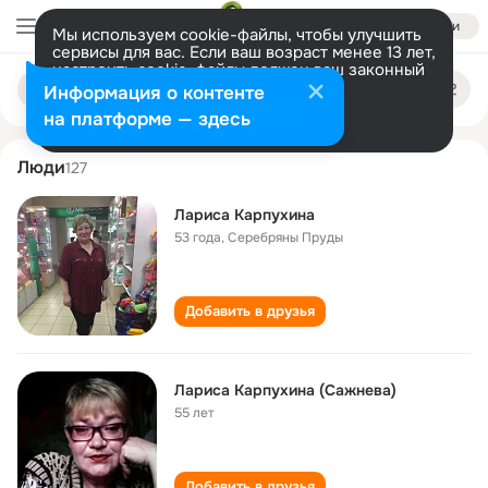
Войти
Мы используем cookie-файлы, чтобы улучшить
сервисы для вас. Если ваш возраст менее 13 лет,
настроить cookie-файлы должен ваш законный
larisa karpukhina
Поиск
представитель.
Больше информации
Информация о контенте
по
людям
Разрешить все
Настроить
на платформе — здесь
Люди
127
Лариса Карпухина
53 года
,
Серебряны Пруды
Добавить в друзья
Лариса Карпухина (Сажнева)
55 лет
Добавить в друзья