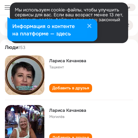
Войти
Мы используем cookie-файлы, чтобы улучшить
сервисы для вас. Если ваш возраст менее 13 лет,
настроить cookie-файлы должен ваш законный
larisa kachanova
Поиск
представитель.
Больше информации
Информация о контенте
по
людям
Разрешить все
Настроить
на платформе — здесь
Люди
153
Лариса Качанова
Ташкент
Добавить в друзья
Лариса Качанова
Могилёв
Добавить в друзья