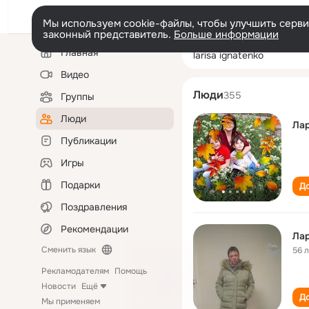
Мы используем cookie-файлы, чтобы улучшить сервис
законный представитель.
Больше информации
Левая
Поиск
Главная
larisa ignatenko
колонка
по
людям
Видео
Люди
355
Группы
Люди
Лар
Публикации
Игры
Подарки
До
Поздравления
Рекомендации
Лар
Сменить язык
56 
Рекламодателям
Помощь
Новости
Ещё
До
Мы применяем