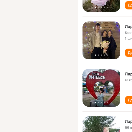
До
Лар
Кос
1 ш
До
Лар
61 г
До
Лар
56 