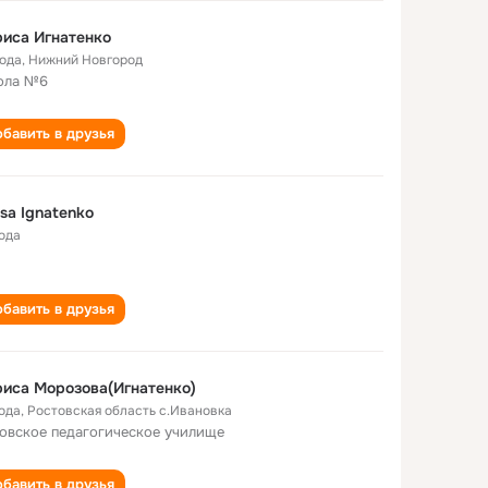
иса Игнатенко
года
,
Нижний Новгород
ола №6
бавить в друзья
isa Ignatenko
года
бавить в друзья
иса Морозова(Игнатенко)
года
,
Ростовская область с.Ивановка
овское педагогическое училище
бавить в друзья