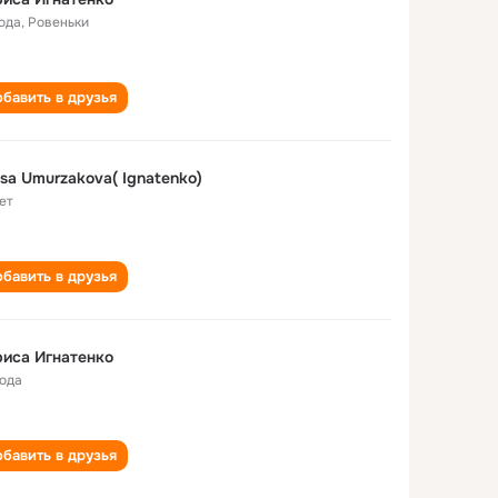
года
,
Ровеньки
бавить в друзья
isa Umurzakova( Ignatenko)
ет
бавить в друзья
иса Игнатенко
года
бавить в друзья