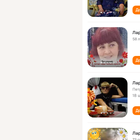
До
Лар
58 
До
Лар
Пет
18 
До
Лар
73 г