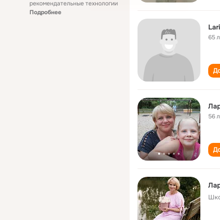
рекомендательные технологии
Подробнее
Lar
65 
До
Лар
56 
До
Лар
Шко