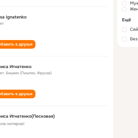
Му
Жен
isa Ignatenko
Ещё
лет
Сей
Без
бавить в друзья
иса Игнатенко
лет
,
Бишкек (Пишпек, Фрунзе)
бавить в друзья
иса Игнатенко(Песковая)
ла-интернат