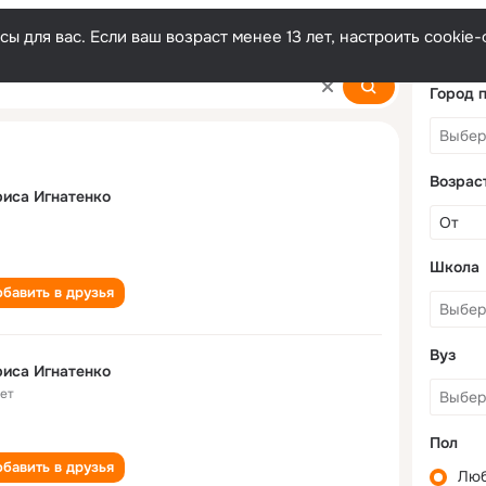
ы для вас. Если ваш возраст менее 13 лет, настроить cooki
Город 
Возрас
иса Игнатенко
Школа
бавить в друзья
Вуз
иса Игнатенко
лет
Пол
бавить в друзья
Лю