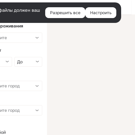
Войти
e-файлы должен ваш
Разрешить все
Настроить
Правая
колонка
проживания
т
бой