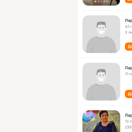
Лар
42 
3 л
До
Лар
71 г
До
Лар
72 г
235