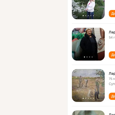
До
Лар
54 
До
Лар
75 л
Сут
До
Лар