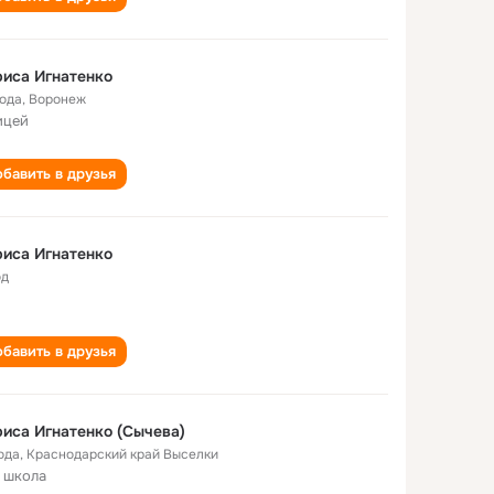
иса Игнатенко
года
,
Воронеж
ицей
бавить в друзья
иса Игнатенко
од
бавить в друзья
иса Игнатенко (Сычева)
ода
,
Краснодарский край Выселки
 школа