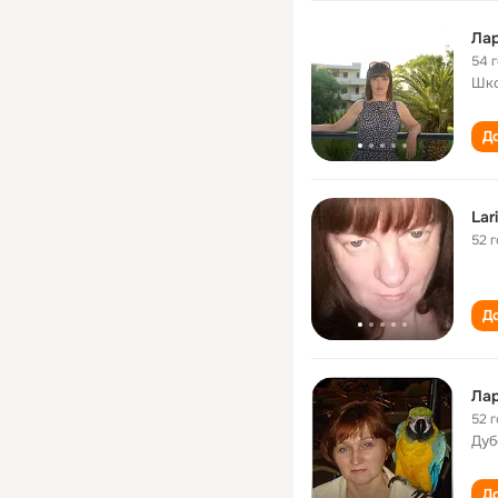
Лар
54 
Шк
До
Lar
52 
До
Лар
52 
Дуб
До