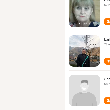
62 
До
Lar
78 л
До
Лар
64 
До