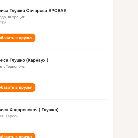
риса Глушко Овчарова ЯРОВАЯ
года
,
Антрацит
ПТУ
бавить в друзья
иса Глушко (Карнаух )
лет
,
Тернополь
бавить в друзья
иса Ходоровская ( Глушко)
ет
,
Херсон
бавить в друзья