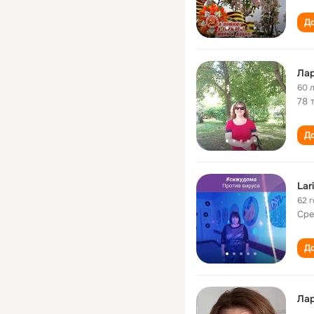
До
Лар
60 
78 
До
Lar
62 
Сре
До
Лар