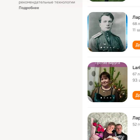
рекомендательные технологии
Подробнее
Ла
68 
11 
До
Lar
67 л
93 
До
Ла
52 