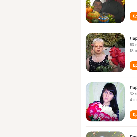
До
Лар
63 
18 
До
Лар
52 
4 ш
До
Лар