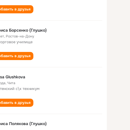
бавить в друзья
иса Борсенко (Глушко)
лет
,
Ростов-на-Дону
торговое училище
бавить в друзья
isa Glushkova
года
,
Чита
тенский с\х техникум
бавить в друзья
иса Полякова (Глушко)