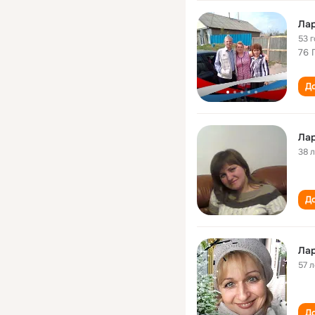
Ла
53 
76 
До
Лар
38 
До
Лар
57 л
До