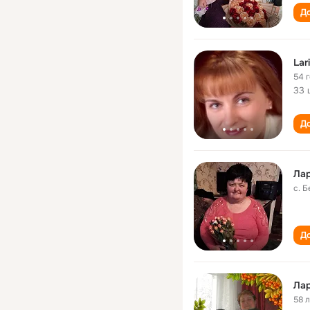
До
Lar
54 
33 
До
Лар
с. 
До
Лар
58 