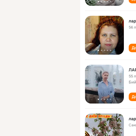
лар
56 
До
ЛА
55 
Бий
До
лар
Сак