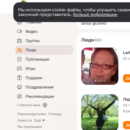
Мы используем cookie-файлы, чтобы улучшить сервис
законный представитель.
Больше информации
Левая
Поиск
Главная
larisa glushko
колонка
по
людям
Видео
Люди
460
Группы
Люди
Lar
67 л
Публикации
Игры
Подарки
До
Поздравления
Рекомендации
Лар
Сменить язык
54 
Кра
Рекламодателям
Помощь
Новости
Ещё
До
Мы применяем