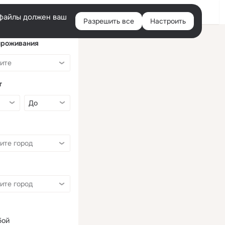
Войти
e-файлы должен ваш
Разрешить все
Настроить
Правая
колонка
проживания
т
бой