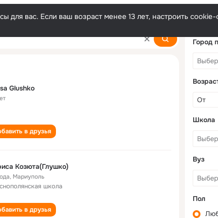
ы для вас. Если ваш возраст менее 13 лет, настроить cooki
Город 
Возрас
isa Glushko
ет
Школа
бавить в друзья
Вуз
иса Козюта(Глушко)
года
,
Мариуполь
снополянская школа
Пол
бавить в друзья
Лю