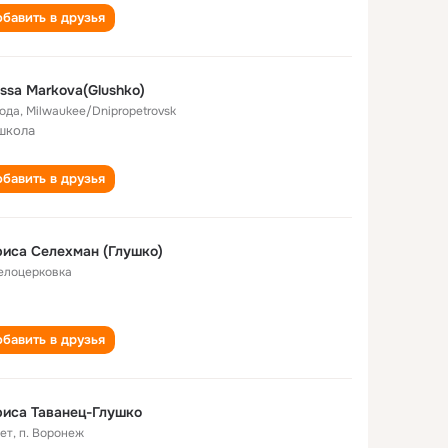
бавить в друзья
issa Markova(Glushko)
года
,
Milwaukee/Dnipropetrovsk
школа
бавить в друзья
иса Селехман (Глушко)
Белоцерковка
бавить в друзья
иса Таванец-Глушко
лет
,
п. Воронеж