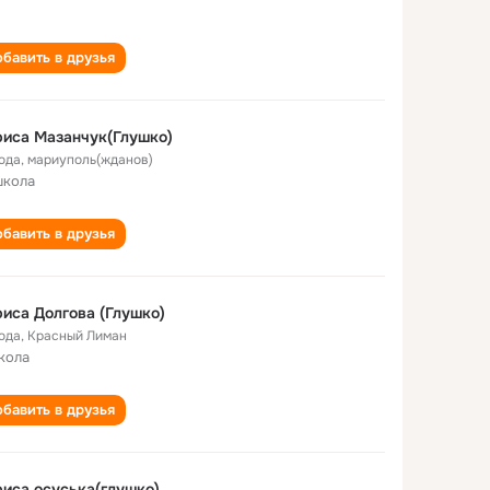
бавить в друзья
иса Мазанчук(Глушко)
года
,
мариуполь(жданов)
школа
бавить в друзья
иса Долгова (Глушко)
года
,
Красный Лиман
кола
бавить в друзья
иса осуська(глушко)