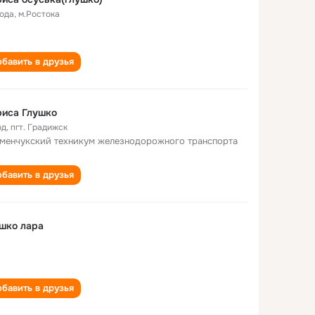
года
,
м.Ростока
бавить в друзья
риса Глушко
од
,
пгт. Градижск
менчукский техникум железнодорожного транспорта
бавить в друзья
шко лара
бавить в друзья