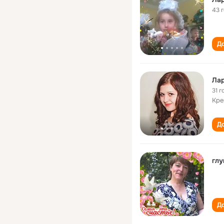
43 
До
Ла
31 г
Кре
До
глу
До