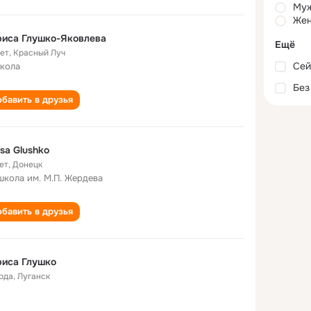
Му
Жен
риса Глушко-Яковлева
Ещё
лет
,
Красный Луч
Сей
школа
Без
бавить в друзья
isa Glushko
ет
,
Донецк
школа им. М.П. Жердева
бавить в друзья
риса Глушко
года
,
Луганск