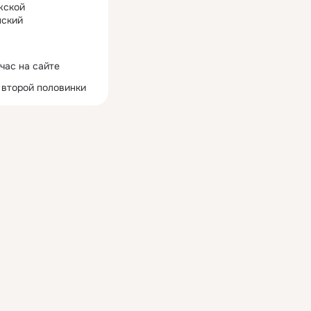
жской
ский
час на сайте
 второй половинки