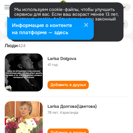
Войти
Мы используем cookie-файлы, чтобы улучшить
сервисы для вас. Если ваш возраст менее 13 лет,
настроить cookie-файлы должен ваш законный
larisa dolgova
Поиск
представитель.
Больше информации
Информация о контенте
по
людям
Разрешить все
Настроить
на платформе — здесь
Люди
424
Larisa Dolgova
41 год
Добавить в друзья
Larisa Долгова(Цветова)
78 лет
,
Караганда
Добавить в друзья