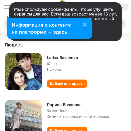
Войти
Мы используем cookie-файлы, чтобы улучшить
сервисы для вас. Если ваш возраст менее 13 лет,
настроить cookie-файлы должен ваш законный
larisa bazanova
Поиск
представитель.
Больше информации
Информация о контенте
по
людям
Разрешить все
Настроить
на платформе — здесь
Люди
85
Larisa Bazanova
67 лет
1 школа
Добавить в друзья
Лариса Базанова
56 лет
,
Томск
Химико-технологичекий колледж
Добавить в друзья