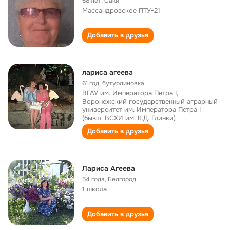
68 лет
,
Саки
Массандровское ПТУ-21
Добавить в друзья
лариса агеева
61 год
,
бутурлиновка
ВГАУ им. Императора Петра I,
Воронежский государственный аграрный
университет им. Императора Петра I
(бывш. ВСХИ им. К.Д. Глинки)
Добавить в друзья
Лариса Агеева
54 года
,
Белгород
1 школа
Добавить в друзья