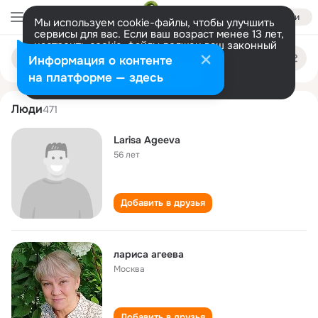
Войти
Мы используем cookie-файлы, чтобы улучшить
сервисы для вас. Если ваш возраст менее 13 лет,
настроить cookie-файлы должен ваш законный
larisa ageeva
Поиск
представитель.
Больше информации
Информация о контенте
по
людям
Разрешить все
Настроить
на платформе — здесь
Люди
471
Larisa Ageeva
56 лет
Добавить в друзья
лариса агеева
Москва
Добавить в друзья