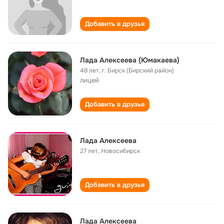
Добавить в друзья
Лада Алексеева (Юмакаева)
48 лет
,
г. Бирск (Бирский район)
лицей
Добавить в друзья
Лада Алексеева
27 лет
,
Новосибирск
Добавить в друзья
Лада Алексеева