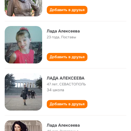
Добавить в друзья
Лада Алексеева
23 года
,
Поставы
Добавить в друзья
ЛАДА АЛЕКСЕЕВА
47 лет
,
СЕВАСТОПОЛЬ
34 школа
Добавить в друзья
Лада Алексеева