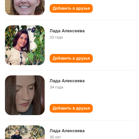
Добавить в друзья
Лада Алексеева
33 года
Добавить в друзья
Лада Алексеева
34 года
Добавить в друзья
Лада Алексеева
35 лет