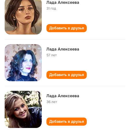
Лада Алексеева
31 год
Добавить в друзья
Лада Алексеева
57 лет
Добавить в друзья
Лада Алексеева
36 лет
Добавить в друзья