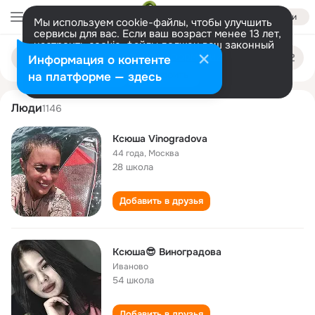
Войти
Мы используем cookie-файлы, чтобы улучшить
сервисы для вас. Если ваш возраст менее 13 лет,
настроить cookie-файлы должен ваш законный
ksyusha vinogradova
Поиск
представитель.
Больше информации
Информация о контенте
по
людям
Разрешить все
Настроить
на платформе — здесь
Люди
1146
Ксюша Vinogradova
44 года
,
Москва
28 школа
Добавить в друзья
Ксюша😎 Виноградова
Иваново
54 школа
Добавить в друзья