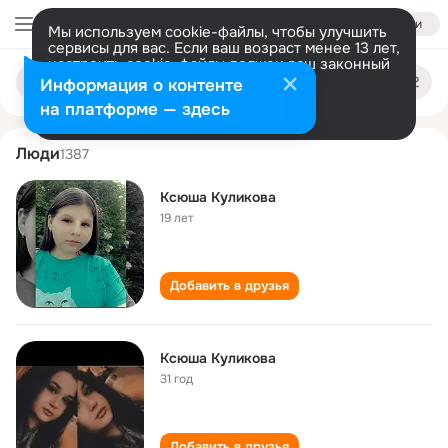
Войти
Мы используем cookie-файлы, чтобы улучшить
сервисы для вас. Если ваш возраст менее 13 лет,
настроить cookie-файлы должен ваш законный
ksyusha kulikova
Поиск
представитель.
Больше информации
Информация о контенте
по
людям
Разрешить все
Настроить
на платформе — здесь
Люди
1387
Ксюша Куликова
19 лет
Добавить в друзья
Ксюша Куликова
31 год
Добавить в друзья