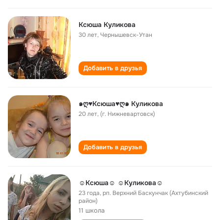
Ксюша Куликова
30 лет
,
Чернышевск-Утан
Добавить в друзья
๑ღ♥Ксюша♥ღ๑ Куликова
20 лет
,
(г. Нижневартовск)
Добавить в друзья
☺Ксюша☺ ☺Куликова☺
23 года
,
рп. Верхний Баскунчак (Ахтубинский
район)
11 школа