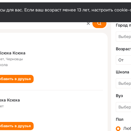
ы для вас. Если ваш возраст менее 13 лет, настроить cooki
a
Город 
Возрас
Ксюха Ксюха
лет
,
Черновцы
кола
Школа
бавить в друзья
Вуз
юха Ксюха
лет
Пол
бавить в друзья
Лю