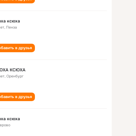
юха ксюха
лет
,
Пенза
бавить в друзья
ЮХА КСЮХА
лет
,
Оренбург
бавить в друзья
юха ксюха
ерово