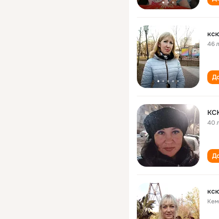
кс
46 
До
КС
40 
До
кс
Кем