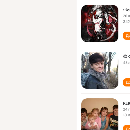
•Кс
26 
342
До
😍
48 
До
Кс
24 
18 
До