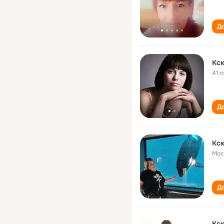
До
Кс
41 г
До
Кс
Мос
До
Кс