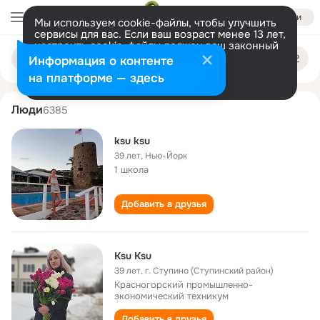
Войти
Мы используем cookie-файлы, чтобы улучшить
сервисы для вас. Если ваш возраст менее 13 лет,
настроить cookie-файлы должен ваш законный
ksu ksu
Поиск
представитель.
Больше информации
Информация о контенте
по
людям
Разрешить все
Настроить
на платформе — здесь
Люди
6385
ksu ksu
39 лет
,
Нью-Йорк
1 школа
Добавить в друзья
Ksu Ksu
39 лет
,
г. Ступино (Ступинский район)
Красногорский промышленно-
экономический техникум
Добавить в друзья