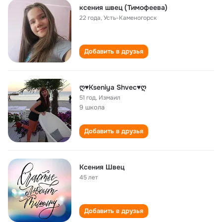
ксения швец (Тимофеева)
22 года
,
Усть-Каменогорск
Добавить в друзья
ღ♥Kseniya Shvec♥ღ
51 год
,
Измаил
9 школа
Добавить в друзья
Ксения Швец
45 лет
Добавить в друзья