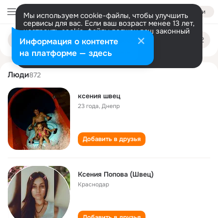
Войти
Мы используем cookie-файлы, чтобы улучшить
сервисы для вас. Если ваш возраст менее 13 лет,
настроить cookie-файлы должен ваш законный
kseniya shvets
Поиск
представитель.
Больше информации
Информация о контенте
по
людям
Разрешить все
Настроить
на платформе — здесь
Люди
872
ксения швец
23 года
,
Днепр
Добавить в друзья
Ксения Попова (Швец)
Краснодар
Добавить в друзья