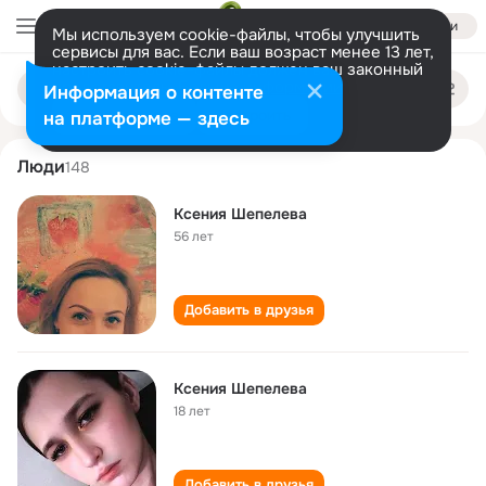
Войти
Мы используем cookie-файлы, чтобы улучшить
сервисы для вас. Если ваш возраст менее 13 лет,
настроить cookie-файлы должен ваш законный
kseniya shepeleva
Поиск
представитель.
Больше информации
Информация о контенте
по
людям
Разрешить все
Настроить
на платформе — здесь
Люди
148
Ксения Шепелева
56 лет
Добавить в друзья
Ксения Шепелева
18 лет
Добавить в друзья