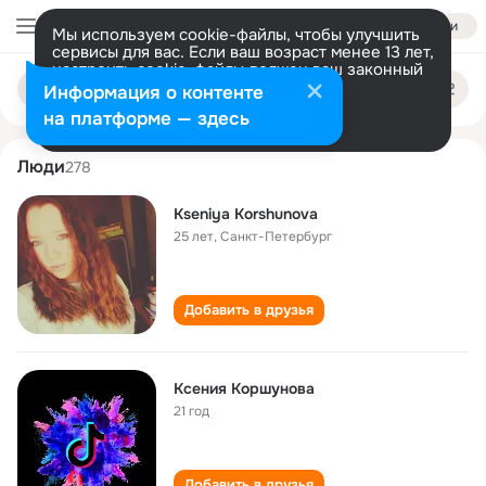
Войти
Мы используем cookie-файлы, чтобы улучшить
сервисы для вас. Если ваш возраст менее 13 лет,
настроить cookie-файлы должен ваш законный
kseniya korshunova
Поиск
представитель.
Больше информации
Информация о контенте
по
людям
Разрешить все
Настроить
на платформе — здесь
Люди
278
Kseniya Korshunova
25 лет
,
Санкт-Петербург
Добавить в друзья
Ксения Коршунова
21 год
Добавить в друзья