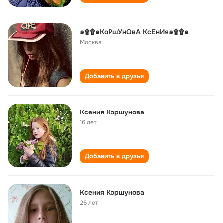
๑۩۩๑КоРшУнОвА КсЕнИя๑۩۩๑
Москва
Добавить в друзья
Ксения Коршунова
16 лет
Добавить в друзья
Ксения Коршунова
26 лет