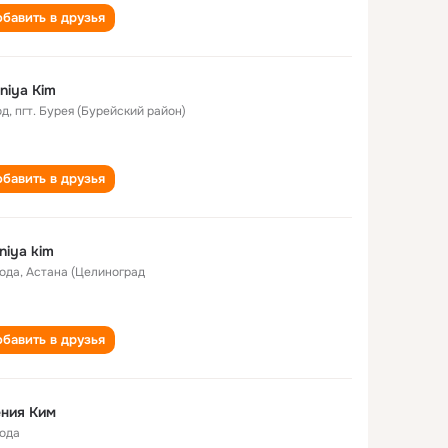
бавить в друзья
niya Kim
од
,
пгт. Бурея (Бурейский район)
бавить в друзья
niya kim
года
,
Астана (Целиноград
бавить в друзья
ния Ким
года