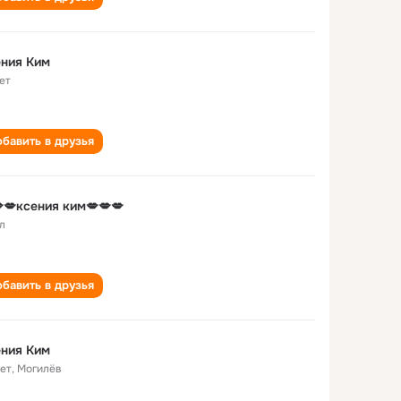
ния Ким
ет
бавить в друзья
💋ксения ким💋💋💋
л
бавить в друзья
ния Ким
лет
,
Могилёв