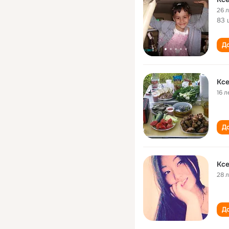
26 
83 
До
Ксе
16 л
До
Ксе
28 
До