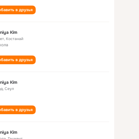
бавить в друзья
niya Kim
лет
,
Костанай
кола
бавить в друзья
niya Kim
од
,
Сеул
бавить в друзья
niya Kim
года
,
Ташкент