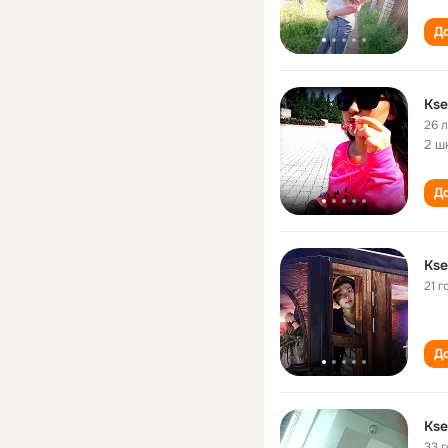
До
Kse
26 
2 ш
До
Kse
21 г
До
Kse
33 