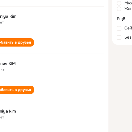
Му
Жен
niya Kim
Ещё
лет
Сей
Без
бавить в друзья
ния KiM
лет
бавить в друзья
niya kim
лет