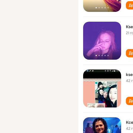
До
Kse
21 г
До
kse
42 
До
Ксе
42 