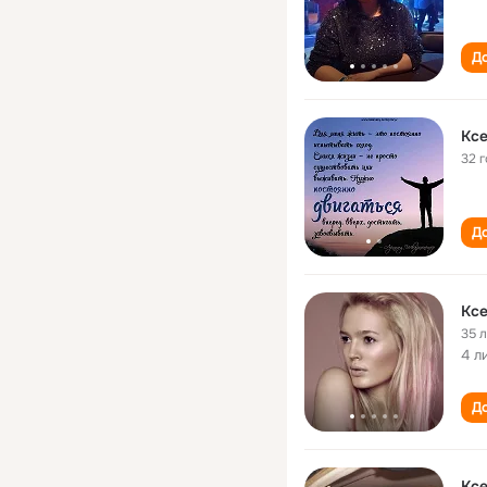
До
Ксе
32 
До
Ксе
35 
4 л
До
Ксе