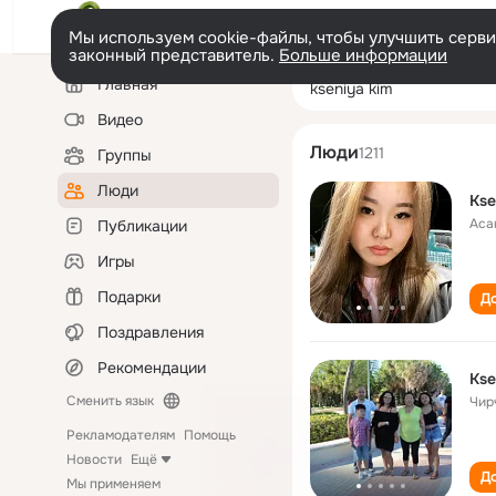
Мы используем cookie-файлы, чтобы улучшить сервис
законный представитель.
Больше информации
Левая
Поиск
Главная
kseniya kim
колонка
по
людям
Видео
Люди
1211
Группы
Люди
Kse
Аса
Публикации
Игры
Подарки
До
Поздравления
Рекомендации
Kse
Сменить язык
Чир
Рекламодателям
Помощь
Новости
Ещё
До
Мы применяем