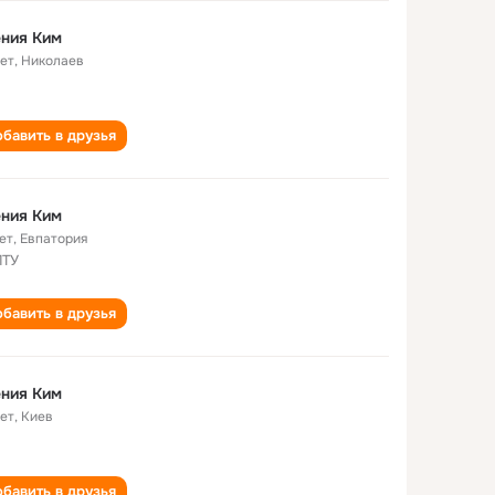
ния Ким
лет
,
Николаев
бавить в друзья
ния Ким
ет
,
Евпатория
ПТУ
бавить в друзья
ния Ким
лет
,
Киев
бавить в друзья