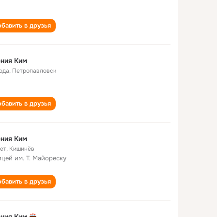
бавить в друзья
ния Ким
года
,
Петропавловск
бавить в друзья
ния Ким
лет
,
Кишинёв
ицей им. Т. Майореску
бавить в друзья
ния Ким