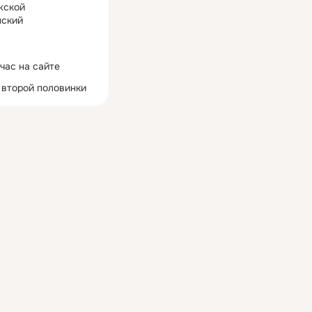
жской
ский
час на сайте
 второй половинки