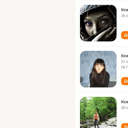
Ксе
35 
До
Ксе
37 л
19 
До
Ксе
56 
До