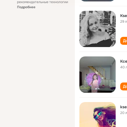
рекомендательные технологии
Подробнее
Kse
29 
До
Ксе
40 
До
kse
20 