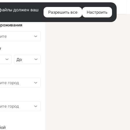
Войти
e-файлы должен ваш
Разрешить все
Настроить
Правая
колонка
проживания
т
бой