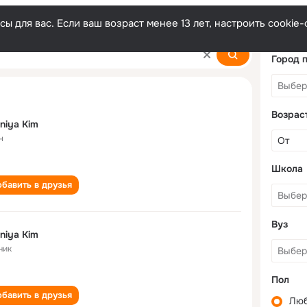
ы для вас. Если ваш возраст менее 13 лет, настроить cooki
Город 
Возрас
niya Kim
н
Школа
бавить в друзья
Вуз
niya Kim
чик
Пол
бавить в друзья
Лю