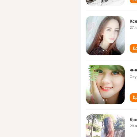
Kсе
27 л
До
💋
Сеу
До
Ксе
28 