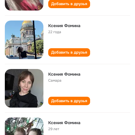
Добавить в друзья
Ксения Фомина
22 года
Добавить в друзья
Ксения Фомина
Cамара
Добавить в друзья
Ксения Фомина
29 лет