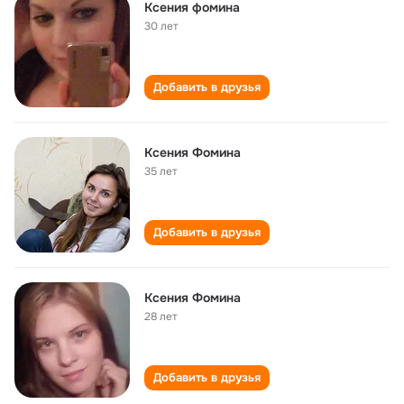
Ксения фомина
30 лет
Добавить в друзья
Ксения Фомина
35 лет
Добавить в друзья
Ксения Фомина
28 лет
Добавить в друзья