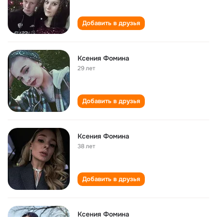
Добавить в друзья
Ксения Фомина
29 лет
Добавить в друзья
Ксения Фомина
38 лет
Добавить в друзья
Ксения Фомина