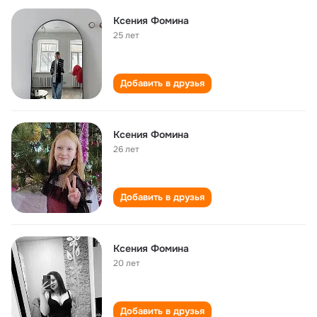
Ксения Фомина
25 лет
Добавить в друзья
Ксения Фомина
26 лет
Добавить в друзья
Ксения Фомина
20 лет
Добавить в друзья