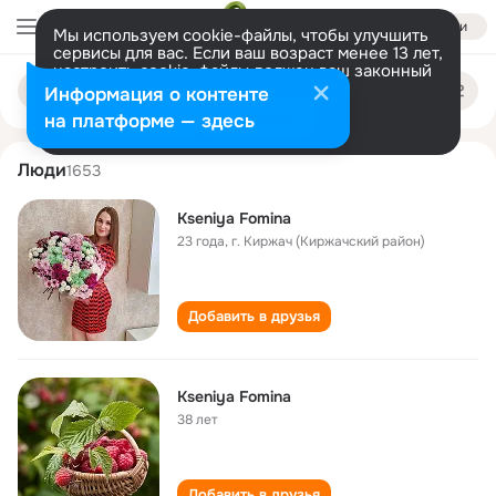
Войти
Мы используем cookie-файлы, чтобы улучшить
сервисы для вас. Если ваш возраст менее 13 лет,
настроить cookie-файлы должен ваш законный
kseniya fomina
Поиск
представитель.
Больше информации
Информация о контенте
по
людям
Разрешить все
Настроить
на платформе — здесь
Люди
1653
Kseniya Fomina
23 года
,
г. Киржач (Киржачский район)
Добавить в друзья
Kseniya Fomina
38 лет
Добавить в друзья