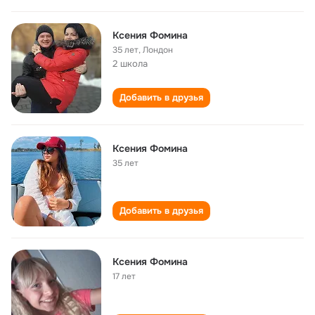
Ксения Фомина
35 лет
,
Лондон
2 школа
Добавить в друзья
Ксения Фомина
35 лет
Добавить в друзья
Ксения Фомина
17 лет