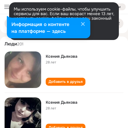
Войти
Мы используем cookie-файлы, чтобы улучшить
сервисы для вас. Если ваш возраст менее 13 лет,
настроить cookie-файлы должен ваш законный
kseniya dyakova
Поиск
представитель.
Больше информации
Информация о контенте
по
людям
Разрешить все
Настроить
на платформе — здесь
Люди
201
Ксения Дьякова
28 лет
Добавить в друзья
Ксения Дьякова
28 лет
Добавить в друзья