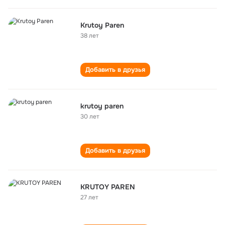
Krutoy Paren
38 лет
Добавить в друзья
krutoy paren
30 лет
Добавить в друзья
KRUTOY PAREN
27 лет