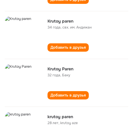
Krutoy paren
34 года
,
свх. им. Андижан
Добавить в друзья
Krutoy Paren
32 года
,
Баку
Добавить в друзья
krutoy paren
28 лет
,
krutoy aze