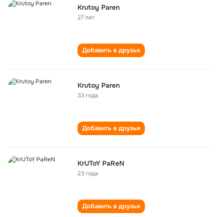
Krutoy Paren
27 лет
Добавить в друзья
Krutoy Paren
33 года
Добавить в друзья
KrUToY PaReN
23 года
Добавить в друзья