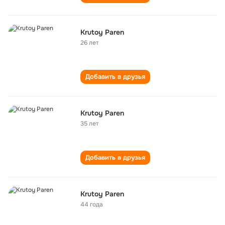
Krutoy Paren
26 лет
Добавить в друзья
Krutoy Paren
35 лет
Добавить в друзья
Krutoy Paren
44 года