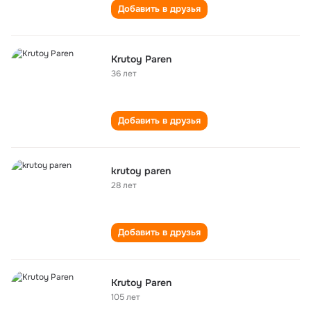
Добавить в друзья
Krutoy Paren
36 лет
Добавить в друзья
krutoy paren
28 лет
Добавить в друзья
Krutoy Paren
105 лет