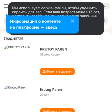
Войти
Мы используем cookie-файлы, чтобы улучшить
сервисы для вас. Если ваш возраст менее 13 лет,
настроить cookie-файлы должен ваш законный
krutoy paren
Поиск
представитель.
Больше информации
Информация о контенте
по
людям
Разрешить все
Настроить
на платформе — здесь
Люди
8726
KRUTOY PAREN
38 лет
,
Карши
Добавить в друзья
Krutoy Paren
27 лет
Добавить в друзья