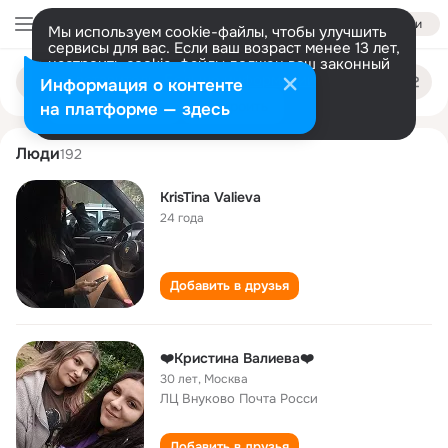
Войти
Мы используем cookie-файлы, чтобы улучшить
сервисы для вас. Если ваш возраст менее 13 лет,
настроить cookie-файлы должен ваш законный
kristina valieva
Поиск
представитель.
Больше информации
Информация о контенте
по
людям
Разрешить все
Настроить
на платформе — здесь
Люди
192
KrisTina Valieva
24 года
Добавить в друзья
❤️Кристина Валиева❤️
30 лет
,
Москва
ЛЦ Внуково Почта Росси
Добавить в друзья