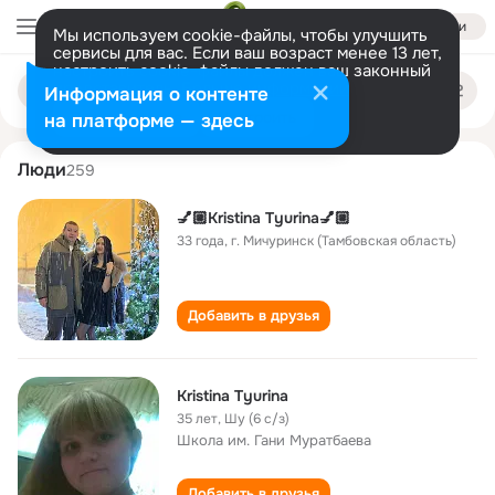
Войти
Мы используем cookie-файлы, чтобы улучшить
сервисы для вас. Если ваш возраст менее 13 лет,
настроить cookie-файлы должен ваш законный
kristina tyurina
Поиск
представитель.
Больше информации
Информация о контенте
по
людям
Разрешить все
Настроить
на платформе — здесь
Люди
259
💅🏼Kristina Tyurina💅🏼
33 года
,
г. Мичуринск (Тамбовская область)
Добавить в друзья
Kristina Tyurina
35 лет
,
Шу (6 с/з)
Школа им. Гани Муратбаева
Добавить в друзья