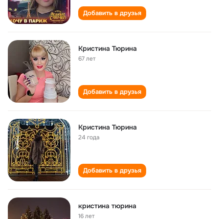
Добавить в друзья
Кристина Тюрина
67 лет
Добавить в друзья
Кристина Тюрина
24 года
Добавить в друзья
кристина тюрина
16 лет