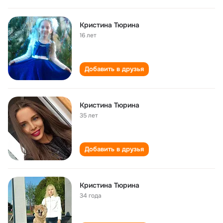
Кристина Тюрина
16 лет
Добавить в друзья
Кристина Тюрина
35 лет
Добавить в друзья
Кристина Тюрина
34 года