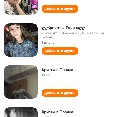
Добавить в друзья
ღღКристина Тюринаღღ
25 лет
,
пгт. Забайкальск (Забайкальский
район)
1 школа
Добавить в друзья
Кристина Тюрина
18 лет
Добавить в друзья
Кристина Тюрина