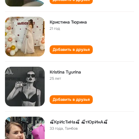
Кристина Тюрина
21 год
Добавить в друзья
Kristina Tyurina
25 лет
Добавить в друзья
🍒КрИсТиНа🍒 🍒тЮрИнА🍒
33 года
,
Тамбов