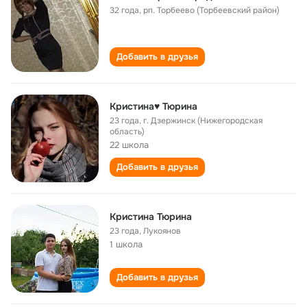
32 года
,
рп. Торбеево (Торбеевский район)
Добавить в друзья
Кристина♥ Тюрина
23 года
,
г. Дзержинск (Нижегородская
область)
22 школа
Добавить в друзья
Кристина Тюрина
23 года
,
Лукоянов
1 школа
Добавить в друзья