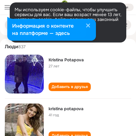
Войти
Мы используем cookie-файлы, чтобы улучшить
сервисы для вас. Если ваш возраст менее 13 лет,
настроить cookie-файлы должен ваш законный
kristina potapova
Поиск
представитель.
Больше информации
Информация о контенте
по
людям
Разрешить все
Настроить
на платформе — здесь
Люди
837
Kristina Potapova
27 лет
Добавить в друзья
kristina potapova
41 год
Добавить в друзья