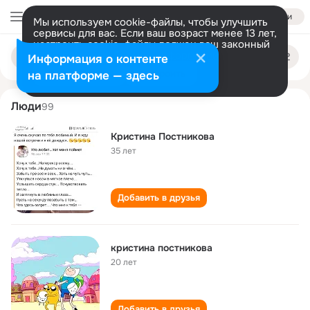
Войти
Мы используем cookie-файлы, чтобы улучшить
сервисы для вас. Если ваш возраст менее 13 лет,
настроить cookie-файлы должен ваш законный
kristina postnikova
Поиск
представитель.
Больше информации
Информация о контенте
по
людям
Разрешить все
Настроить
на платформе — здесь
Люди
99
Кристина Постникова
35 лет
Добавить в друзья
кристина постникова
20 лет
Добавить в друзья