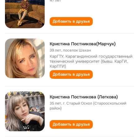
47 лет
Добавить в друзья
Кристина Постникова(Марчук)
39 лет
,
поселок Шахан
КарГТУ, Карагандинский государственный
технический университет (бывш. КарГИ,
КарПТИ)
Добавить в друзья
Кристина Постникова (Легкова)
35 лет
,
г. Старый Оскол (Старооскольский
район)
Добавить в друзья