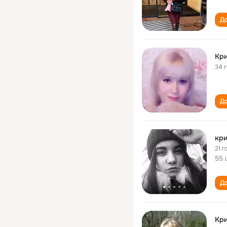
До
Кри
34 
До
кри
21 г
55 
До
Кри