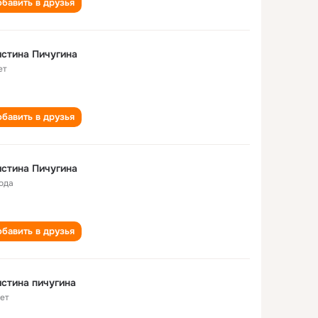
бавить в друзья
стина Пичугина
ет
бавить в друзья
стина Пичугина
года
бавить в друзья
стина пичугина
лет