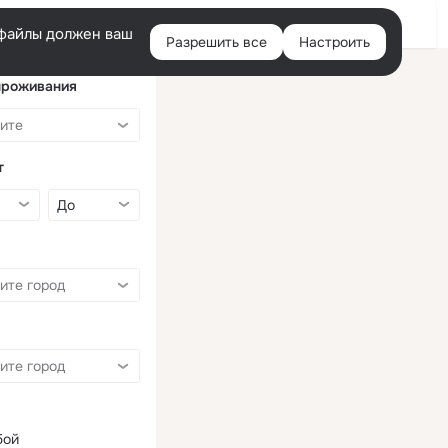
Войти
e-файлы должен ваш
Разрешить все
Настроить
Правая
колонка
проживания
т
бой