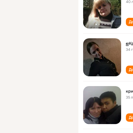
40 
До
ஐК
34 
До
кри
35 
До