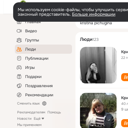
Мы используем cookie-файлы, чтобы улучшить сервис
законный представитель.
Больше информации
Левая
Поиск
Главная
kristina pichugin
колонка
по
людям
Видео
Люди
123
Группы
Люди
Кри
22 
Публикации
Игры
Подарки
До
Поздравления
Рекомендации
Кри
Сменить язык
40 
9 ш
Рекламодателям
Помощь
Новости
Ещё
До
Мы применяем