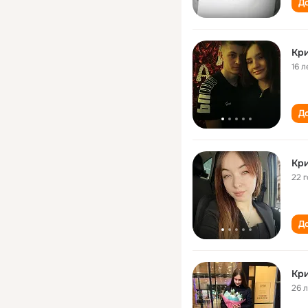
До
Кри
16 л
До
Кри
22 
До
Кри
26 