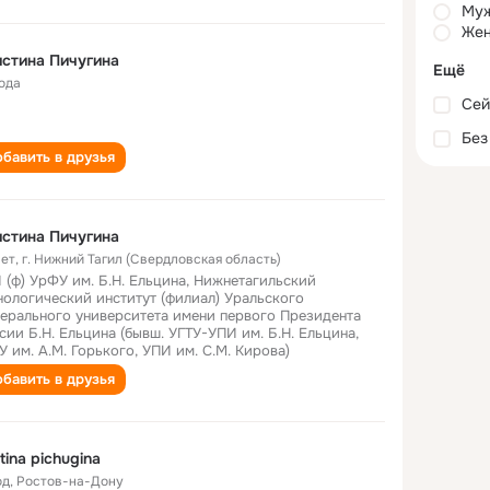
Му
Жен
стина Пичугина
Ещё
года
Сей
Без
бавить в друзья
стина Пичугина
лет
,
г. Нижний Тагил (Свердловская область)
 (ф) УрФУ им. Б.Н. Ельцина, Нижнетагильский
нологический институт (филиал) Уральского
ерального университета имени первого Президента
сии Б.Н. Ельцина (бывш. УГТУ-УПИ им. Б.Н. Ельцина,
У им. А.М. Горького, УПИ им. С.М. Кирова)
бавить в друзья
stina pichugina
од
,
Ростов-на-Дону