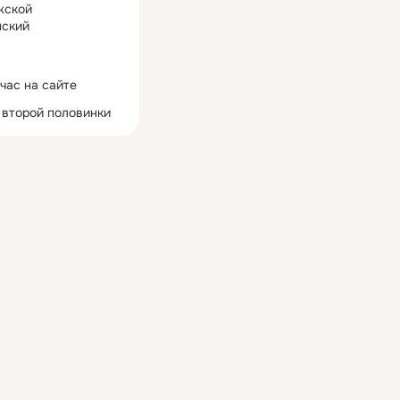
жской
ский
час на сайте
 второй половинки