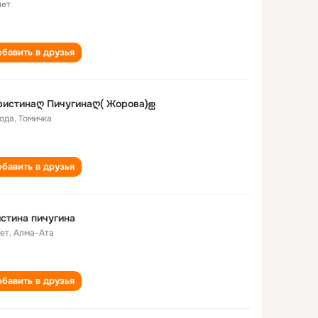
лет
бавить в друзья
ристинаღ Пичугинаღ( Жорова)ஐ
года
,
Томичка
бавить в друзья
стина пичугина
лет
,
Алма-Ата
бавить в друзья