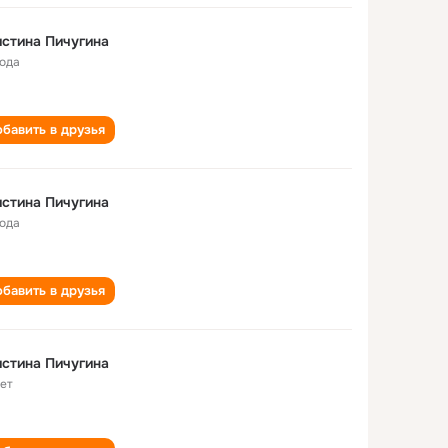
стина Пичугина
года
бавить в друзья
стина Пичугина
года
бавить в друзья
стина Пичугина
лет