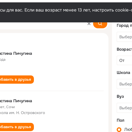
ы для вас. Если ваш возраст менее 13 лет, настроить cooki
a
Город 
Возрас
стина Пичугина
года
Школа
бавить в друзья
Вуз
стина Пичугина
лет
,
Сочи
кола им. Н. Островского
Пол
бавить в друзья
Лю