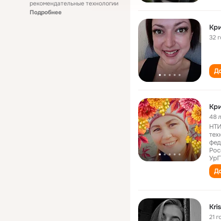
рекомендательные технологии
Подробнее
Кри
32 
До
Кри
48 
НТИ
тех
фед
Рос
УрГ
До
Kri
21 г