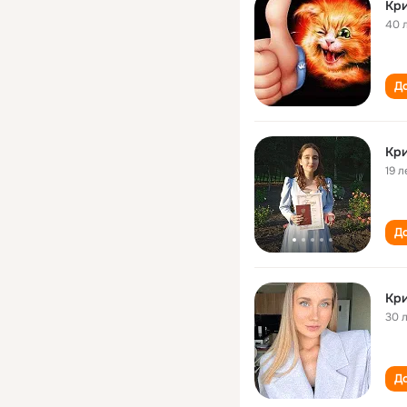
Кри
40 
До
Кри
19 л
До
Кри
30 
До