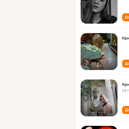
До
Кри
До
Кри
24 
До