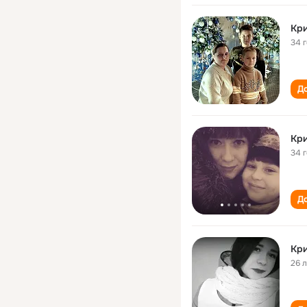
Кри
34 
До
Кри
34 
До
Кри
26 