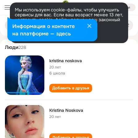
Войти
Мы используем cookie-файлы, чтобы улучшить
сервисы для вас. Если ваш возраст менее 13 лет,
настроить cookie-файлы должен ваш законный
kristina noskova
Поиск
представитель.
Больше информации
Информация о контенте
по
людям
Разрешить все
Настроить
на платформе — здесь
Люди
228
kristina noskova
20 лет
6 школа
Добавить в друзья
Kristina Noskova
20 лет
Добавить в друзья