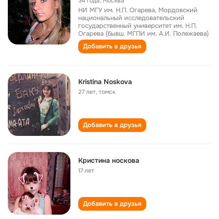
34 года
,
Москва
НИ МГУ им. Н.П. Огарева, Мордовский
национальный исследовательский
государственный университет им. Н.П.
Огарева (бывш. МГПИ им. А.И. Полежаева)
Добавить в друзья
Kristina Noskova
27 лет
,
томск
Добавить в друзья
Кристина носкова
17 лет
Добавить в друзья