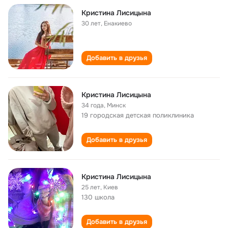
Кристина Лисицына
30 лет
,
Енакиево
Добавить в друзья
Кристина Лисицына
34 года
,
Минск
19 городская детская поликлиника
Добавить в друзья
Кристина Лисицына
25 лет
,
Киев
130 школа
Добавить в друзья