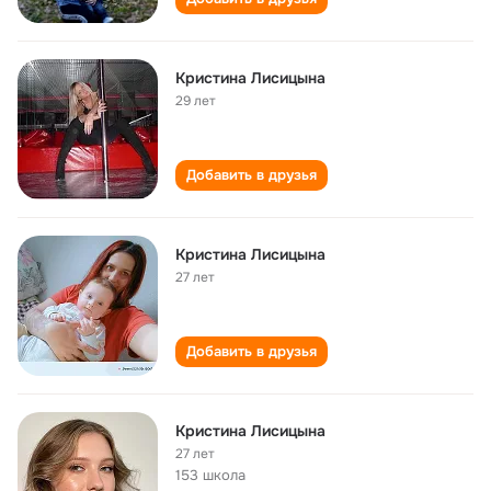
Кристина Лисицына
29 лет
Добавить в друзья
Кристина Лисицына
27 лет
Добавить в друзья
Кристина Лисицына
27 лет
153 школа