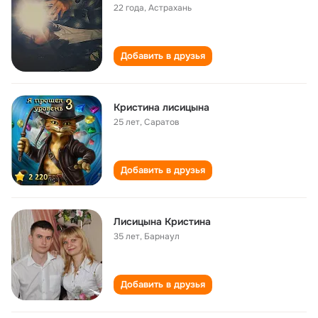
22 года
,
Астрахань
Добавить в друзья
Кристина лисицына
25 лет
,
Саратов
Добавить в друзья
Лисицына Кристина
35 лет
,
Барнаул
Добавить в друзья