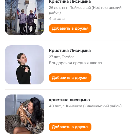
Кристина Лисицына
26 лет
,
пгт. Пойковский (Нефтеюганский
район)
4 школа
Добавить в друзья
Кристина Лисицына
27 лет
,
Тамбов
Бондарская средняя школа
Добавить в друзья
кристина лисицына
40 лет
,
г. Кинешма (Кинешемский район)
Добавить в друзья