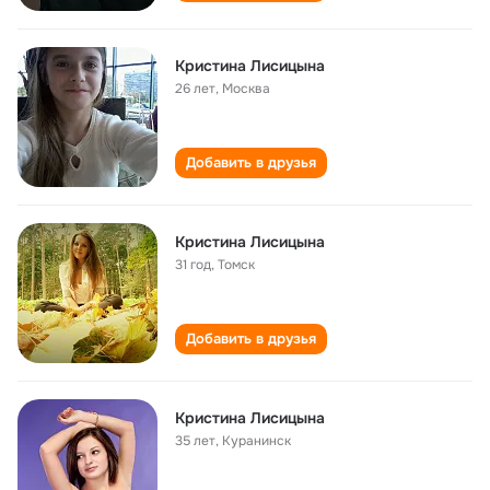
Кристина Лисицына
26 лет
,
Москва
Добавить в друзья
Кристина Лисицына
31 год
,
Томск
Добавить в друзья
Кристина Лисицына
35 лет
,
Куранинск