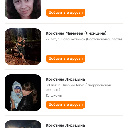
Добавить в друзья
Кристина Мамаева (Лисицына)
27 лет
,
г. Новошахтинск (Ростовская область)
Добавить в друзья
Кристина Лисицына
30 лет
,
г. Нижний Тагил (Свердловская
область)
13 школа
Добавить в друзья
Кристина Лисицына