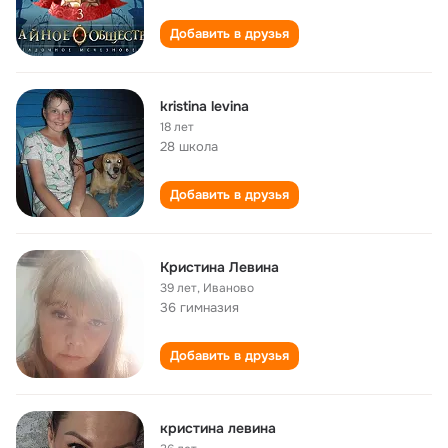
Добавить в друзья
kristina levina
18 лет
28 школа
Добавить в друзья
Кристина Левина
39 лет
,
Иваново
36 гимназия
Добавить в друзья
кристина левина