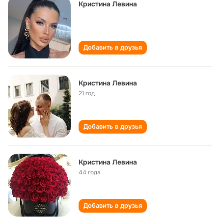
Кристина Левина
Добавить в друзья
Кристина Левина
21 год
Добавить в друзья
Кристина Левина
44 года
Добавить в друзья