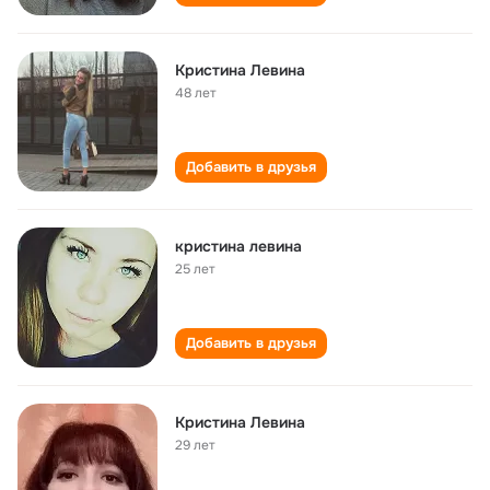
Кристина Левина
48 лет
Добавить в друзья
кристина левина
25 лет
Добавить в друзья
Кристина Левина
29 лет