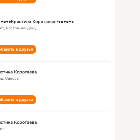
๑♥๑♥●Кристина Коротаева·•●๑♥๑♥●
лет
,
Ростов-на-Дону
бавить в друзья
стина Коротаева
од
,
Одесса
бавить в друзья
стина Коротаева
лет