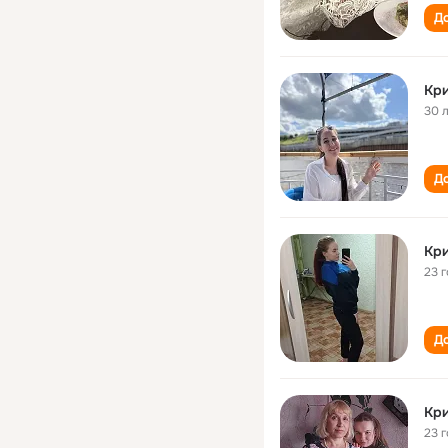
До
Кри
30 
До
Кри
23 
До
Кри
23 