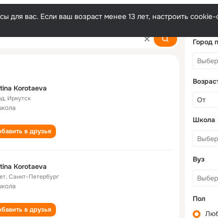
ы для вас. Если ваш возраст менее 13 лет, настроить cooki
va
Город 
Возрас
stina Korotaeva
од
,
Иркутск
школа
Школа
бавить в друзья
Вуз
stina Korotaeva
ет
,
Санкт-Петербург
школа
Пол
бавить в друзья
Лю