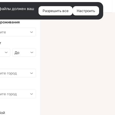
Войти
e-файлы должен ваш
Разрешить все
Настроить
Правая
колонка
проживания
т
бой