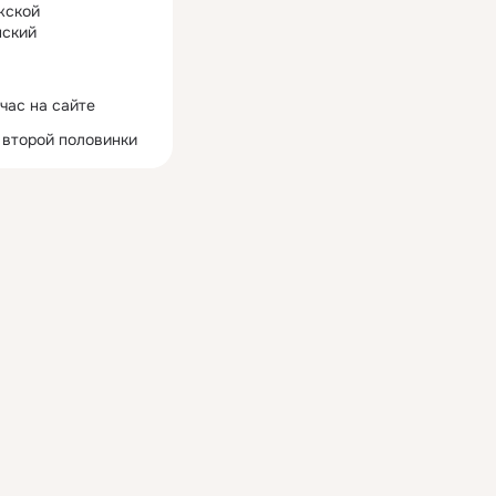
жской
ский
час на сайте
 второй половинки