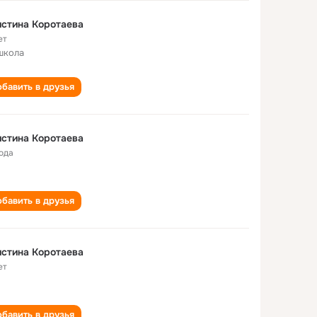
стина Коротаева
ет
школа
бавить в друзья
стина Коротаева
года
бавить в друзья
стина Коротаева
ет
бавить в друзья