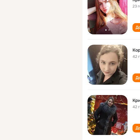
23 
До
Кор
42 
До
Кри
42 
До