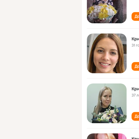
До
Кри
31 г
До
Кри
37 л
До
Кри