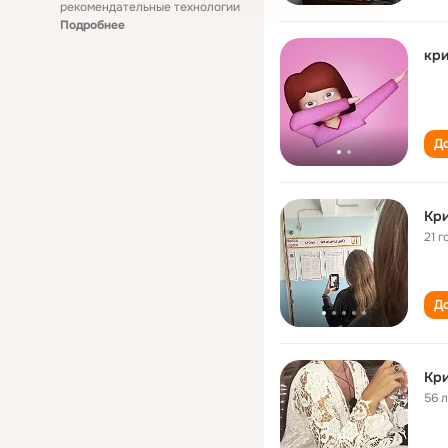
рекомендательные технологии
Подробнее
кри
До
Кри
21 г
До
Кри
56 