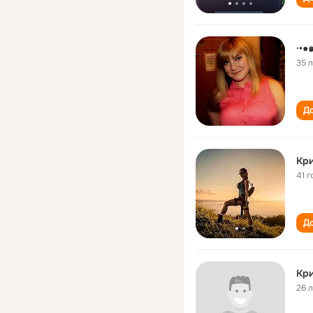
·•●
35 
До
Кри
41 г
До
Кри
26 