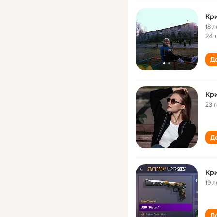
Кри
18 л
24 
До
Кри
23 
До
Кри
19 л
До