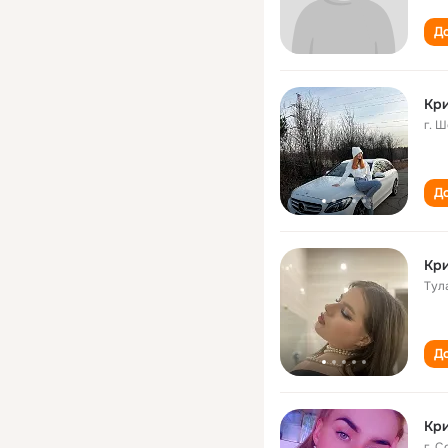
До
Кри
г. 
До
Кри
Тул
До
Кри
г. 