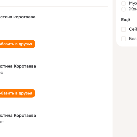
Му
Жен
стина коротаева
Ещё
Сей
Без
бавить в друзья
стина Коротаева
од
бавить в друзья
стина Коротаева
лет