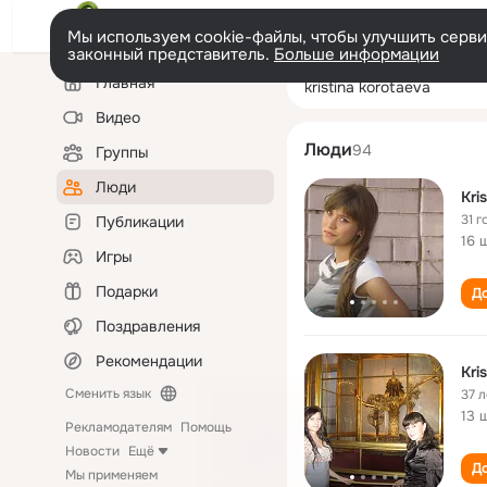
Мы используем cookie-файлы, чтобы улучшить сервис
законный представитель.
Больше информации
Левая
Поиск
Главная
kristina korotae
колонка
по
людям
Видео
Люди
94
Группы
Люди
Kri
31 г
Публикации
16 
Игры
Подарки
До
Поздравления
Рекомендации
Kri
Сменить язык
37 л
13 
Рекламодателям
Помощь
Новости
Ещё
До
Мы применяем