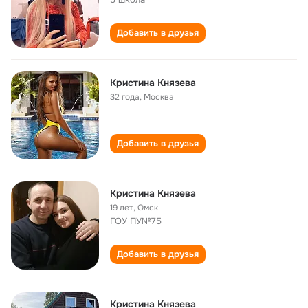
Добавить в друзья
Кристина Князева
32 года
,
Москва
Добавить в друзья
Кристина Князева
19 лет
,
Омск
ГОУ ПУ№75
Добавить в друзья
Кристина Князева