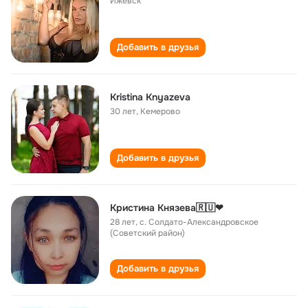
Ижевск
Добавить в друзья
Kristina Knyazeva
30 лет
,
Кемерово
Добавить в друзья
Кристина Князева🇷🇺❤
28 лет
,
с. Солдато-Александровское
(Советский район)
Добавить в друзья