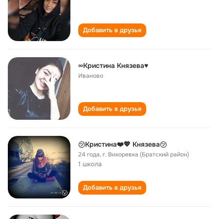
Добавить в друзья
∞Кристина Князева♥
Иваново
Добавить в друзья
㋡Кристина❤️💖 Князева㋡
24 года
,
г. Вихоревка (Братский район)
1 школа
Добавить в друзья