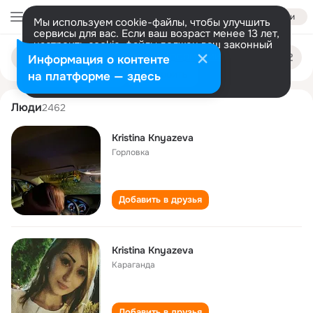
Войти
Мы используем cookie-файлы, чтобы улучшить
сервисы для вас. Если ваш возраст менее 13 лет,
настроить cookie-файлы должен ваш законный
kristina knyazeva
Поиск
представитель.
Больше информации
Информация о контенте
по
людям
Разрешить все
Настроить
на платформе — здесь
Люди
2462
Kristina Knyazeva
Горловка
Добавить в друзья
Kristina Knyazeva
Караганда
Добавить в друзья