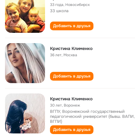
33 года
,
Новосибирск
33 школа
Добавить в друзья
Кристина Клименко
36 лет
,
Москва
Добавить в друзья
Кристина Клименко
30 лет
,
Воронеж
ВГПУ, Воронежский государственный
педагогический университет (бывш. ВАПИ,
ВГПИ)
Добавить в друзья