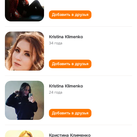
Добавить в друзья
Kristina Klimenko
34 года
Добавить в друзья
Kristina Klimenko
24 года
Добавить в друзья
Кристина Клименко