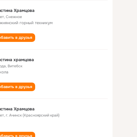
истина Храмцова
лет
,
Снежное
жнянский горный техникум
бавить в друзья
стина храмцова
года
,
Витебск
кола
бавить в друзья
истина Храмцова
лет
,
г. Ачинск (Красноярский край)
бавить в друзья