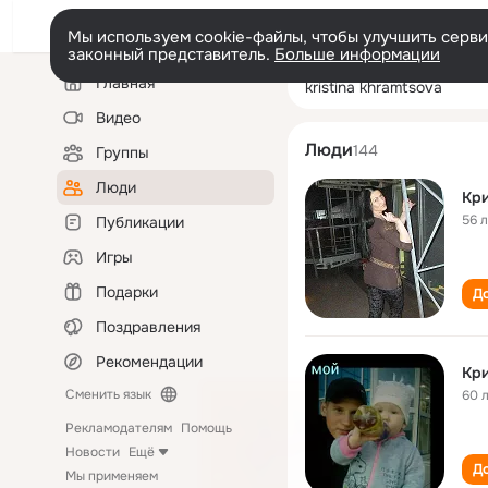
Мы используем cookie-файлы, чтобы улучшить сервис
законный представитель.
Больше информации
Левая
Поиск
Главная
kristina khramts
колонка
по
людям
Видео
Люди
144
Группы
Люди
Кр
56 
Публикации
Игры
Подарки
До
Поздравления
Рекомендации
Кри
Сменить язык
60 
Рекламодателям
Помощь
Новости
Ещё
До
Мы применяем