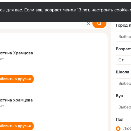
ы для вас. Если ваш возраст менее 13 лет, настроить cooki
ova
Город 
Возрас
истина Храмцова
лет
Школа
бавить в друзья
Вуз
стина храмцова
лет
Пол
бавить в друзья
Лю