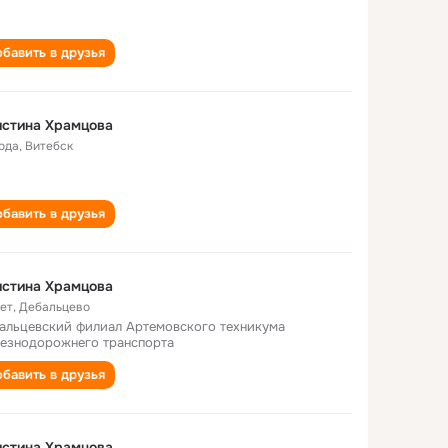
бавить в друзья
истина Храмцова
года
,
Витебск
бавить в друзья
истина Храмцова
лет
,
Дебальцево
альцевский филиал Артемовского техникума
езнодорожнего транспорта
бавить в друзья
истина Храмцова