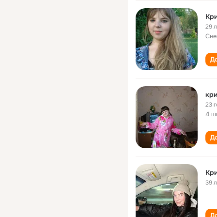
Кр
29 
Сне
До
кри
23 
4 ш
До
Кр
39 
До