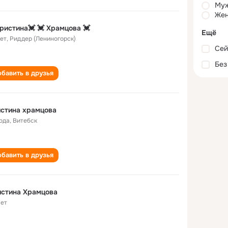
Му
Жен
ристина💓 💓 Храмцова 💓
Ещё
лет
,
Риддер (Лениногорск)
Сей
Без
бавить в друзья
стина храмцова
года
,
Витебск
бавить в друзья
истина Храмцова
лет