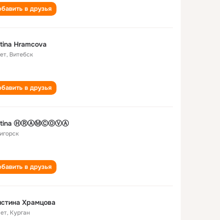
бавить в друзья
stina Hramcova
лет
,
Витебск
бавить в друзья
istinа ⒽⓇⒶⓂⒸⓄⓋⒶ
игорск
бавить в друзья
истина Храмцова
лет
,
Курган