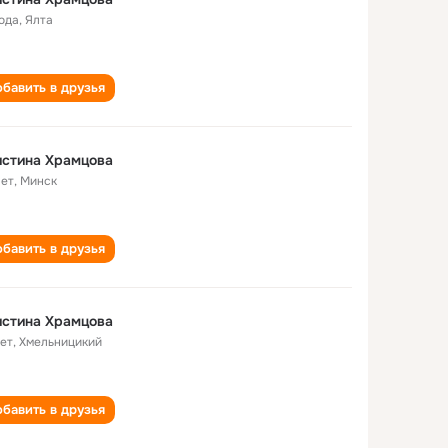
года
,
Ялта
бавить в друзья
истина Храмцова
лет
,
Минск
бавить в друзья
истина Храмцова
лет
,
Хмельницикий
бавить в друзья