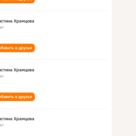
истина Храмцова
лет
бавить в друзья
истина Храмцова
лет
бавить в друзья
истина Храмцова
лет