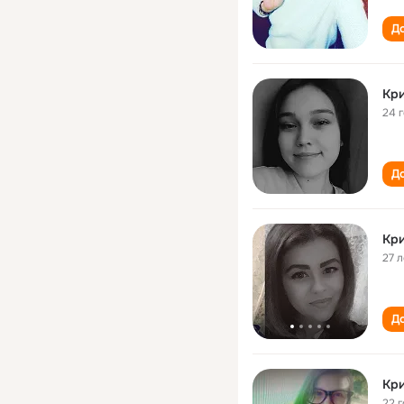
До
Кр
24 
До
Кр
27 л
До
Кр
22 