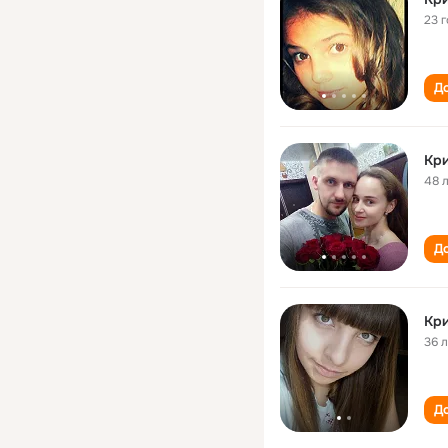
23 
До
Кр
48 
До
Кр
36 
До