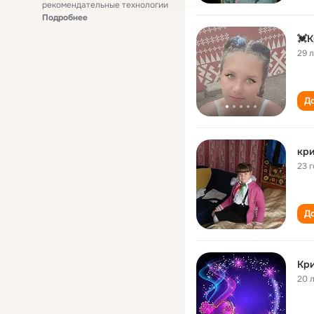
рекомендательные технологии
Подробнее
💓К
29 
До
кри
23 
До
Кр
20 