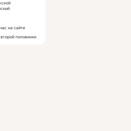
жской
ский
час на сайте
 второй половинки