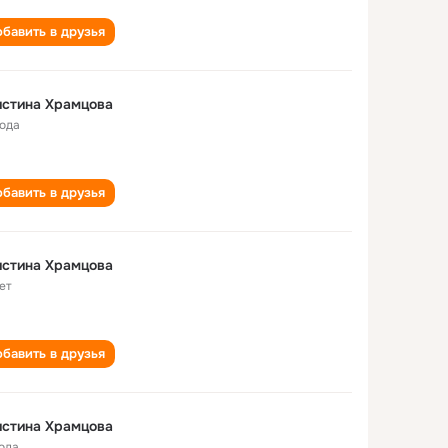
бавить в друзья
истина Храмцова
года
бавить в друзья
истина Храмцова
ет
бавить в друзья
истина Храмцова
года