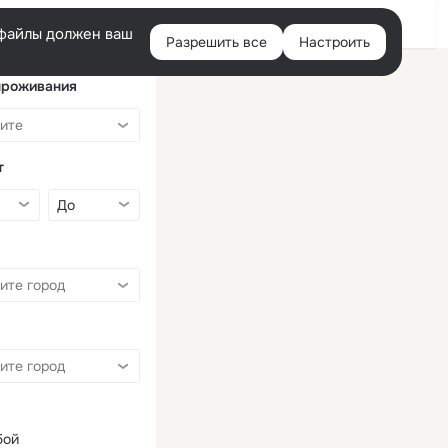
Войти
e-файлы должен ваш
Разрешить все
Настроить
Правая
колонка
проживания
т
бой