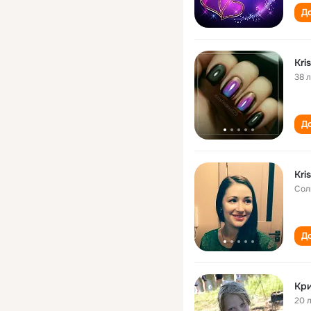
До
Kri
38 
До
Kr
Сол
До
Кр
20 