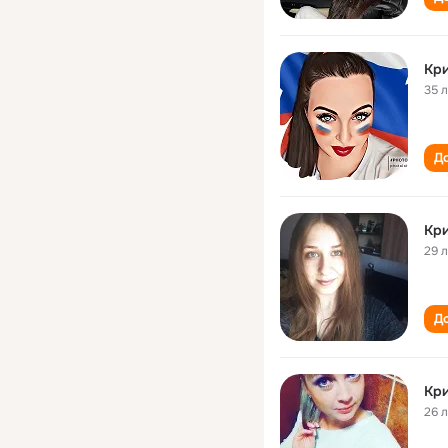
Кр
35 
До
Кр
29 
До
Кр
26 