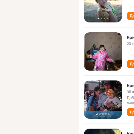
До
Кр
23 
До
Кр
35 
Деб
жел
До
Кр