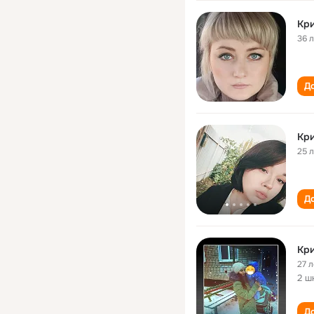
Кри
36 
До
Кри
25 
До
Кри
27 л
2 ш
До