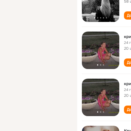
58 
До
кри
24 
20 
До
кри
24 
20 
До
Кри