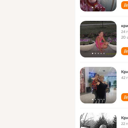
До
кри
24 
20 
До
Кри
42 
До
Кри
22 