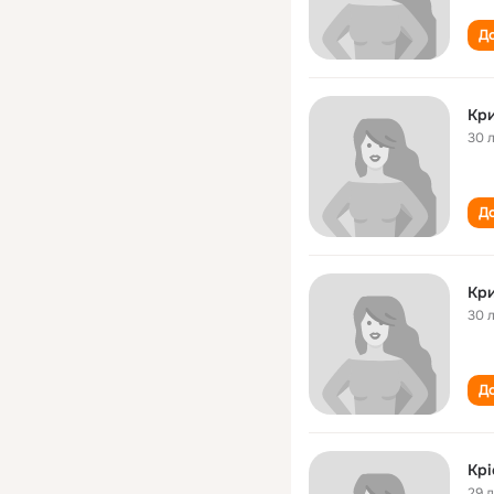
До
Кри
30 
До
Кри
30 
До
Крі
29 