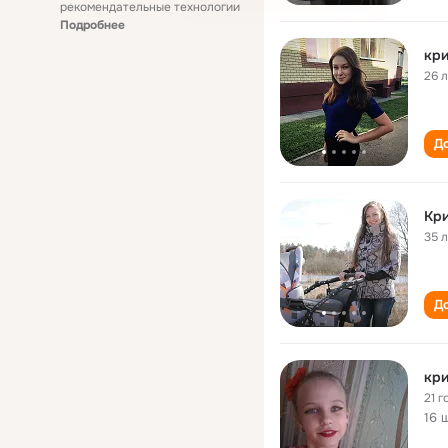
рекомендательные технологии
Подробнее
кри
26 
До
Кри
35 
До
кри
21 г
16 