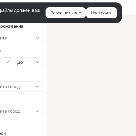
Войти
e-файлы должен ваш
Разрешить все
Настроить
Правая
колонка
проживания
т
бой