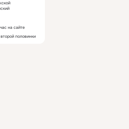
жской
ский
час на сайте
 второй половинки