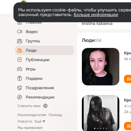
Мы используем cookie-файлы, чтобы улучшить сервис
законный представитель.
Больше информации
Левая
Поиск
Главная
kristina kabaeva
колонка
по
людям
Видео
Люди
104
Группы
Люди
Кри
56 
Публикации
Игры
Подарки
До
Поздравления
Рекомендации
Кри
Сменить язык
41 г
24 
Рекламодателям
Помощь
Новости
Ещё
До
Мы применяем