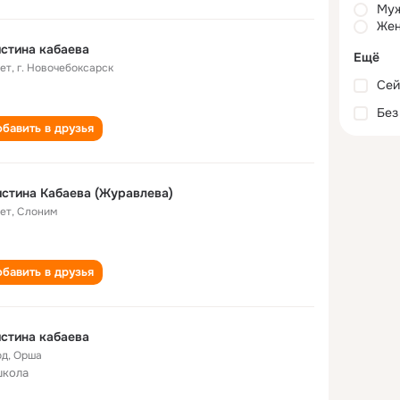
Му
Жен
стина кабаева
Ещё
лет
,
г. Новочебоксарск
Сей
Без
бавить в друзья
стина Кабаева (Журавлева)
лет
,
Слоним
бавить в друзья
стина кабаева
од
,
Орша
школа