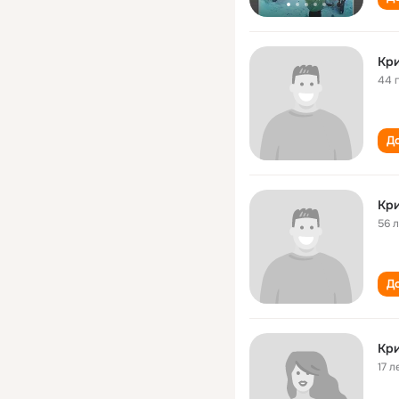
Кри
44 
До
Кри
56 
До
Кри
17 л