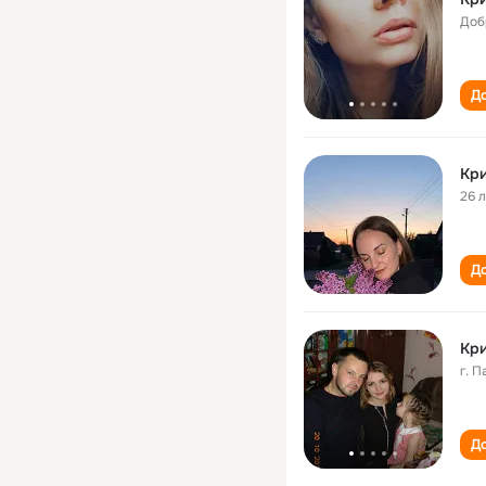
Доб
До
Кри
26 
До
Кри
г. 
До