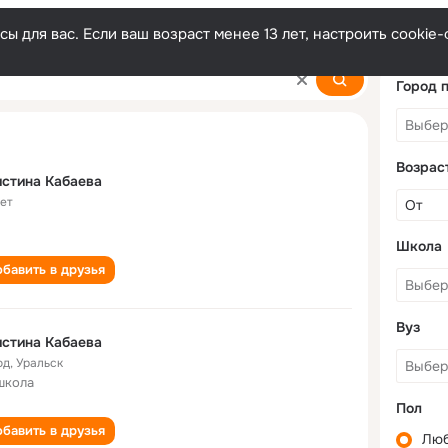
ы для вас. Если ваш возраст менее 13 лет, настроить cooki
Город 
Возрас
стина Кабаева
лет
Школа
бавить в друзья
Вуз
стина Кабаева
од
,
Уральск
школа
Пол
бавить в друзья
Лю