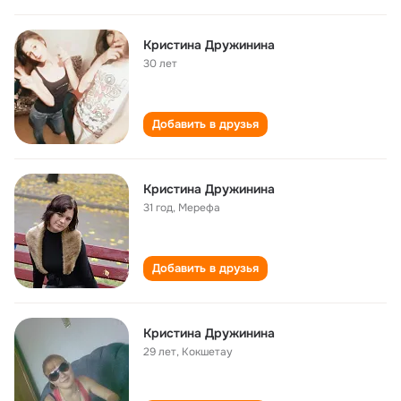
Кристина Дружинина
30 лет
Добавить в друзья
Кристина Дружинина
31 год
,
Мерефа
Добавить в друзья
Кристина Дружинина
29 лет
,
Кокшетау