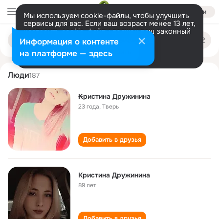
Войти
Мы используем cookie-файлы, чтобы улучшить
сервисы для вас. Если ваш возраст менее 13 лет,
настроить cookie-файлы должен ваш законный
kristina druzhinina
Поиск
представитель.
Больше информации
Информация о контенте
по
людям
Разрешить все
Настроить
на платформе — здесь
Люди
187
₭ристина Дружинина
23 года
,
Тверь
Добавить в друзья
Кристина Дружинина
89 лет
Добавить в друзья