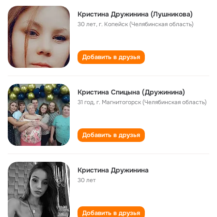
Кристина Дружинина (Лушникова)
30 лет
,
г. Копейск (Челябинская область)
Добавить в друзья
Кристина Спицына (Дружинина)
31 год
,
г. Магнитогорск (Челябинская область)
Добавить в друзья
Кристина Дружинина
30 лет
Добавить в друзья