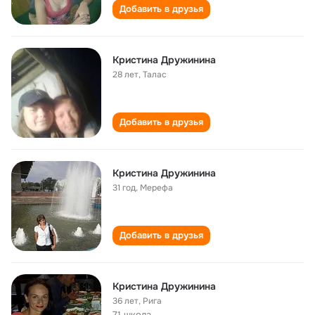
Добавить в друзья
Кристина Дружинина
28 лет
,
Талас
Добавить в друзья
Кристина Дружинина
31 год
,
Мерефа
Добавить в друзья
Кристина Дружинина
36 лет
,
Рига
71 школа