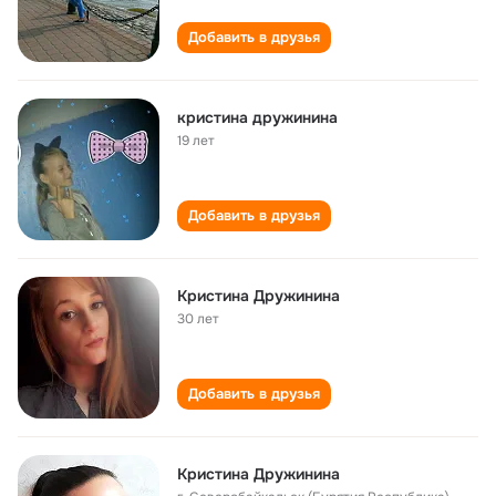
Добавить в друзья
кристина дружинина
19 лет
Добавить в друзья
Кристина Дружинина
30 лет
Добавить в друзья
Кристина Дружинина