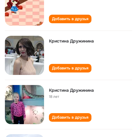
Добавить в друзья
Кристина Дружинина
Добавить в друзья
Кристина Дружинина
18 лет
Добавить в друзья