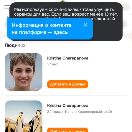
Войти
Мы используем cookie-файлы, чтобы улучшить
сервисы для вас. Если ваш возраст менее 13 лет,
настроить cookie-файлы должен ваш законный
kristina cherepanova
Поиск
представитель.
Больше информации
Информация о контенте
по
людям
Разрешить все
Настроить
на платформе — здесь
Люди
402
Kristina Cherepanova
37 лет
Добавить в друзья
Kristina Cherepanova
24 года
,
г. Канск (Красноярский край)
Добавить в друзья