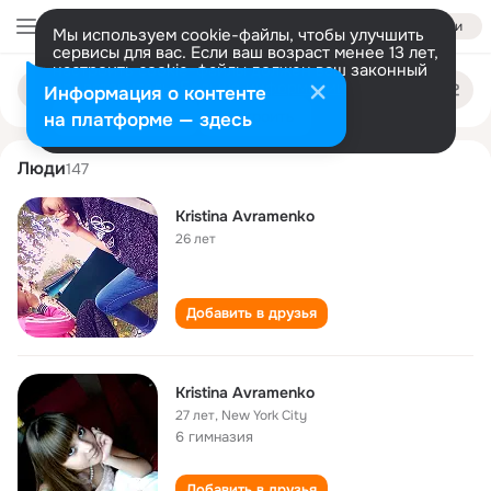
Войти
Мы используем cookie-файлы, чтобы улучшить
сервисы для вас. Если ваш возраст менее 13 лет,
настроить cookie-файлы должен ваш законный
kristina avramenko
Поиск
представитель.
Больше информации
Информация о контенте
по
людям
Разрешить все
Настроить
на платформе — здесь
Люди
147
Kristina Avramenko
26 лет
Добавить в друзья
Kristina Avramenko
27 лет
,
New York City
6 гимназия
Добавить в друзья