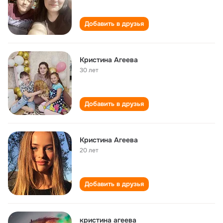
Добавить в друзья
Кристина Агеева
30 лет
Добавить в друзья
Кристина Агеева
20 лет
Добавить в друзья
кристина агеева