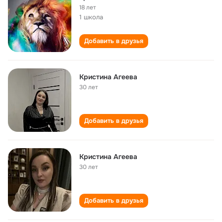
18 лет
1 школа
Добавить в друзья
Кристина Агеева
30 лет
Добавить в друзья
Кристина Агеева
30 лет
Добавить в друзья