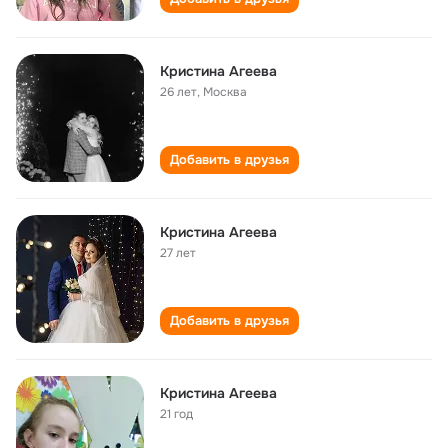
Кристина Агеева
26 лет
,
Москва
Добавить в друзья
Кристина Агеева
27 лет
Добавить в друзья
Кристина Агеева
21 год