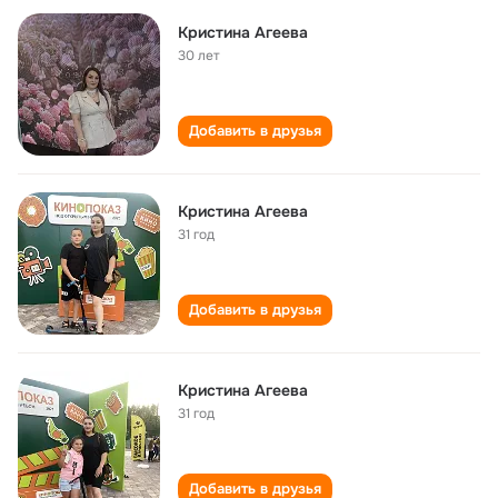
Кристина Агеева
30 лет
Добавить в друзья
Кристина Агеева
31 год
Добавить в друзья
Кристина Агеева
31 год
Добавить в друзья