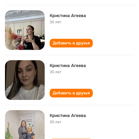
Кристина Агеева
30 лет
Добавить в друзья
Кристина Агеева
30 лет
Добавить в друзья
Кристина Агеева
30 лет