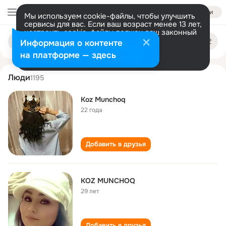
Войти
Мы используем cookie-файлы, чтобы улучшить
сервисы для вас. Если ваш возраст менее 13 лет,
настроить cookie-файлы должен ваш законный
koz munchoq
Поиск
представитель.
Больше информации
Информация о контенте
по
людям
Разрешить все
Настроить
на платформе — здесь
Люди
1195
Koz Munchoq
22 года
Добавить в друзья
KOZ MUNCHOQ
29 лет
Добавить в друзья