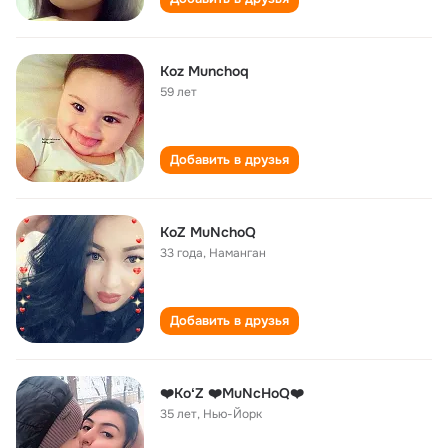
Koz Munchoq
59 лет
Добавить в друзья
KoZ MuNchoQ
33 года
,
Наманган
Добавить в друзья
❤️KoʻZ ❤️MuNcHoQ❤️
35 лет
,
Нью-Йорк