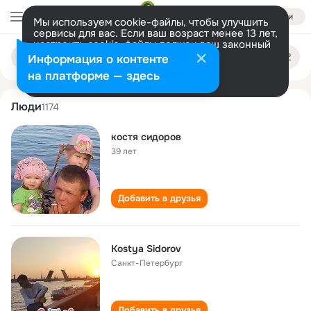
Войти
Мы используем cookie-файлы, чтобы улучшить
сервисы для вас. Если ваш возраст менее 13 лет,
настроить cookie-файлы должен ваш законный
kostya sidorov
Поиск
представитель.
Больше информации
Информация о контенте
по
людям
Разрешить все
Настроить
на платформе — здесь
Люди
1174
костя сидоров
39 лет
Добавить в друзья
Kostya Sidorov
Санкт-Петербург
Добавить в друзья