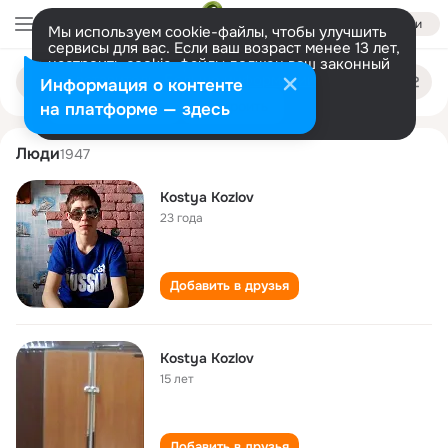
Войти
Мы используем cookie-файлы, чтобы улучшить
сервисы для вас. Если ваш возраст менее 13 лет,
настроить cookie-файлы должен ваш законный
kostya kozlov
Поиск
представитель.
Больше информации
Информация о контенте
по
людям
Разрешить все
Настроить
на платформе — здесь
Люди
1947
Kostya Kozlov
23 года
Добавить в друзья
Kostya Kozlov
15 лет
Добавить в друзья