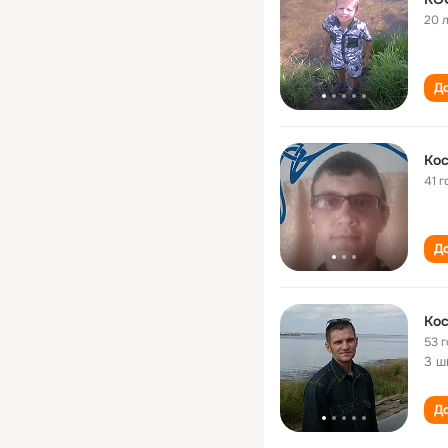
20 
До
Кос
41 г
До
Кос
53 
3 ш
До