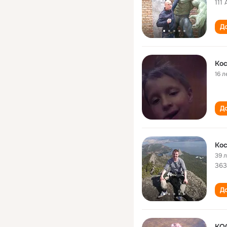
111
До
Кос
16 л
До
Кос
39 
363
До
КО