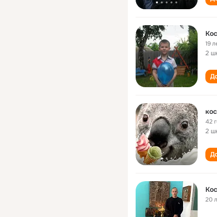
Кос
19 л
2 ш
До
кос
42 
2 ш
До
Кос
20 