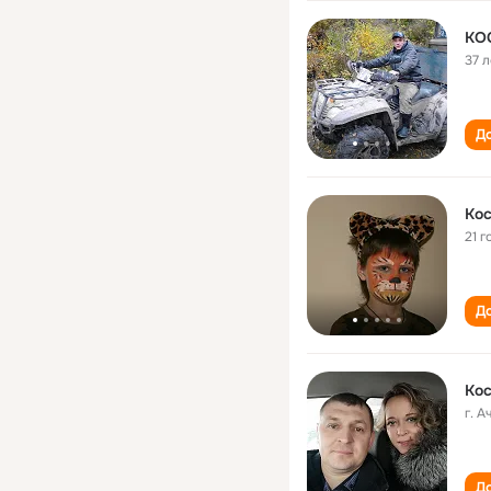
КО
37 л
До
Кос
21 г
До
Кос
г. 
До