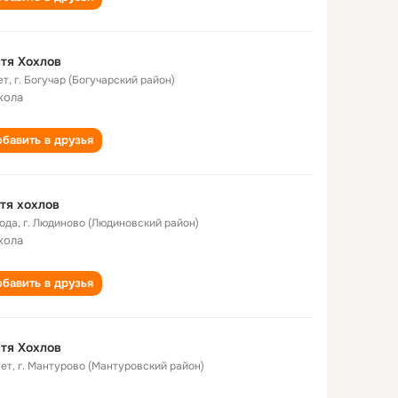
тя Хохлов
ет
,
г. Богучар (Богучарский район)
кола
бавить в друзья
тя хохлов
года
,
г. Людиново (Людиновский район)
кола
бавить в друзья
тя Хохлов
лет
,
г. Мантурово (Мантуровский район)