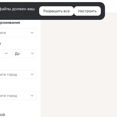
Войти
e-файлы должен ваш
Разрешить все
Настроить
Правая
колонка
проживания
т
бой