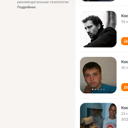
рекомендательные технологии
Подробнее
Кос
35 
До
Кос
30 
До
Кос
23 
302