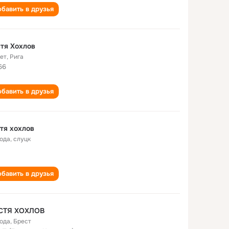
бавить в друзья
тя Хохлов
лет
,
Рига
66
бавить в друзья
тя хохлов
года
,
слуцк
бавить в друзья
СТЯ ХОХЛОВ
года
,
Брест