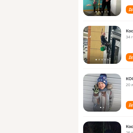
До
Кос
34 
До
КО
20 
До
Кос
26 