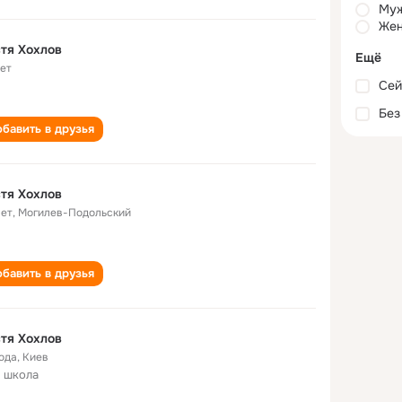
Му
Жен
тя Хохлов
Ещё
лет
Сей
Без
бавить в друзья
тя Хохлов
лет
,
Могилев-Подольский
бавить в друзья
тя Хохлов
года
,
Киев
 школа