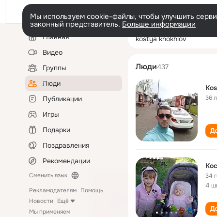
Мы используем cookie-файлы, чтобы улучшить сервис
законный представитель.
Больше информации
Левая
Поиск
Главная
kostya khokhlov
колонка
по
людям
Видео
Люди
437
Группы
Люди
Kos
36 
Публикации
Игры
Подарки
До
Поздравления
Рекомендации
Кос
Сменить язык
34 
4 ш
Рекламодателям
Помощь
Новости
Ещё
До
Мы применяем