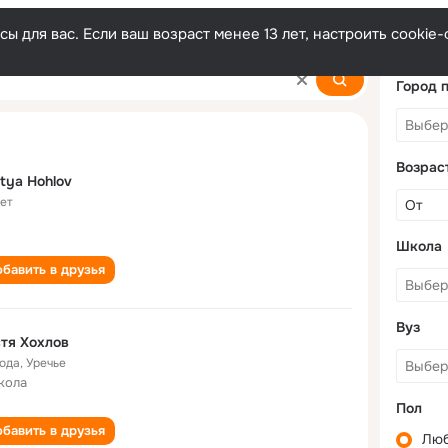
ы для вас. Если ваш возраст менее 13 лет, настроить cooki
Город 
Возрас
tya Hohlov
лет
Школа
бавить в друзья
Вуз
тя Хохлов
года
,
Уречье
кола
Пол
бавить в друзья
Лю