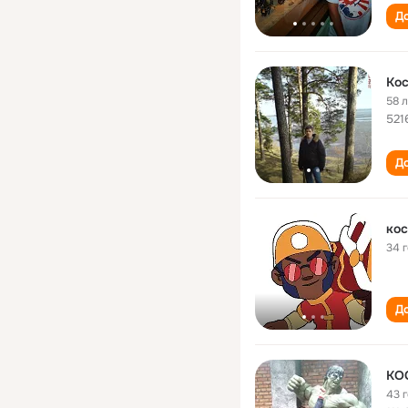
До
Кос
58 
521
До
кос
34 
До
КО
43 