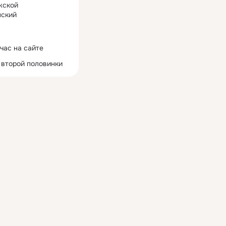
жской
ский
час на сайте
 второй половинки