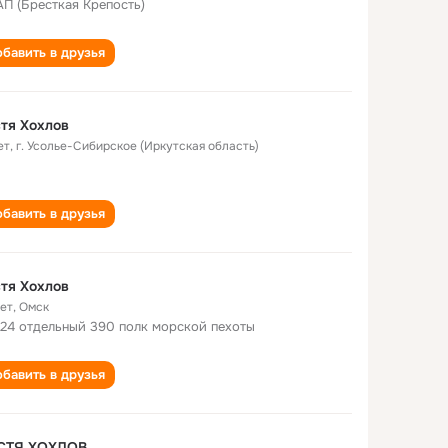
 АП (Бресткая Крепость)
бавить в друзья
тя Хохлов
ет
,
г. Усолье-Сибирское (Иркутская область)
бавить в друзья
тя Хохлов
лет
,
Омск
24 отдельный 390 полк морской пехоты
бавить в друзья
СТЯ ХОХЛОВ