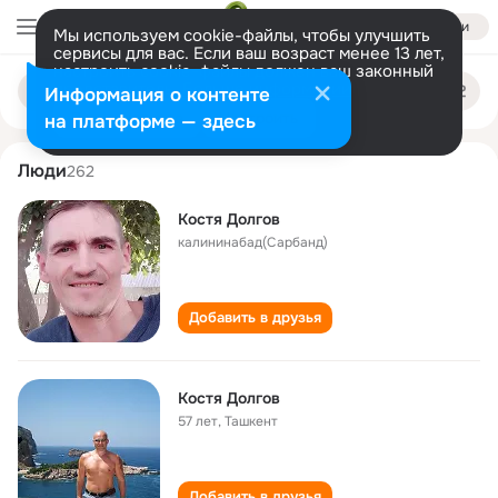
Войти
Мы используем cookie-файлы, чтобы улучшить
сервисы для вас. Если ваш возраст менее 13 лет,
настроить cookie-файлы должен ваш законный
kostya dolgov
Поиск
представитель.
Больше информации
Информация о контенте
по
людям
Разрешить все
Настроить
на платформе — здесь
Люди
262
Костя Долгов
калининабад(Сарбанд)
Добавить в друзья
Костя Долгов
57 лет
,
Ташкент
Добавить в друзья