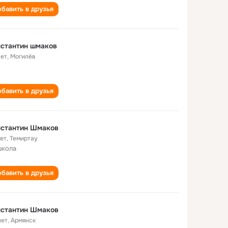
бавить в друзья
стантин шмаков
лет
,
Могилёв
бавить в друзья
нстантин Шмаков
лет
,
Темиртау
школа
бавить в друзья
нстантин Шмаков
лет
,
Армянск