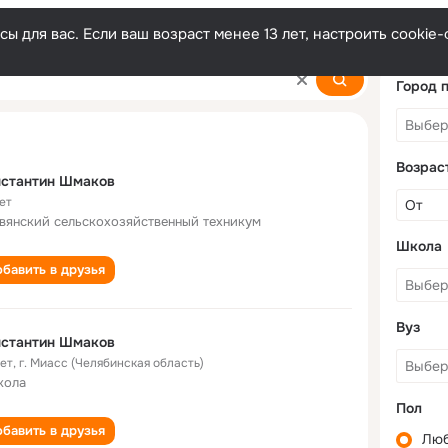
ы для вас. Если ваш возраст менее 13 лет, настроить cooki
akov
Город 
Возрас
нстантин Шмаков
ет
вянский сельскохозяйственный техникум
Школа
бавить в друзья
Вуз
нстантин Шмаков
лет
,
г. Миасс (Челябинская область)
кола
Пол
бавить в друзья
Лю