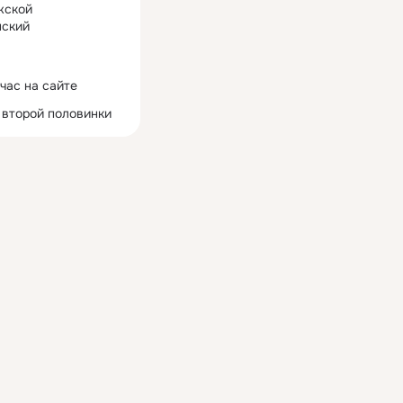
жской
ский
час на сайте
 второй половинки