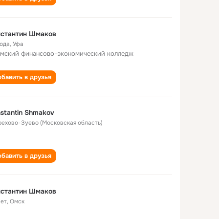
нстантин Шмаков
года
,
Уфа
мский финансово-экономический колледж
бавить в друзья
stantin Shmakov
Орехово-Зуево (Московская область)
бавить в друзья
нстантин Шмаков
лет
,
Омск