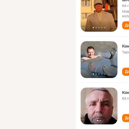
64 
Нов
кол
До
Ко
Тар
До
Ко
63 
До