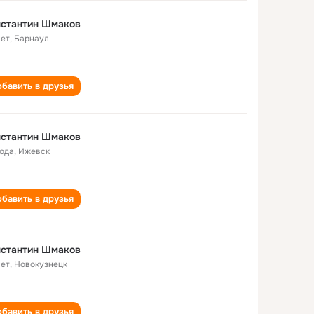
нстантин Шмаков
лет
,
Барнаул
бавить в друзья
нстантин Шмаков
года
,
Ижевск
бавить в друзья
нстантин Шмаков
лет
,
Новокузнецк
бавить в друзья