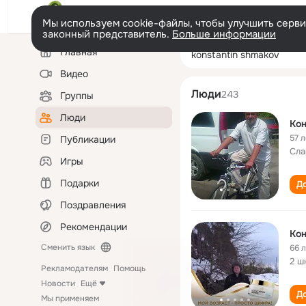
Мы используем cookie-файлы, чтобы улучшить сервис
законный представитель.
Больше информации
Левая
Поиск
Главная
konstantin shm
колонка
по
людям
Видео
Люди
243
Группы
Люди
Ко
57 л
Публикации
Сла
Игры
Подарки
До
Поздравления
Рекомендации
Ко
Сменить язык
66 
2 ш
Рекламодателям
Помощь
Новости
Ещё
До
Мы применяем