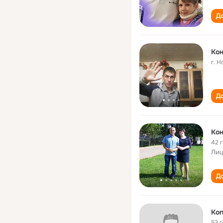
До
Ко
г. 
До
Ко
42 
Лиц
До
Kon
53 