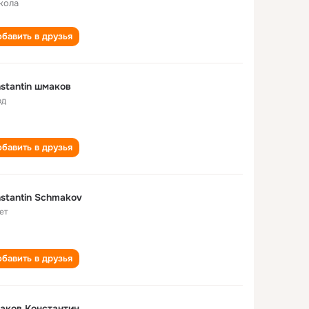
кола
бавить в друзья
stantin шмаков
од
бавить в друзья
stantin Schmakov
ет
бавить в друзья
аков Константин