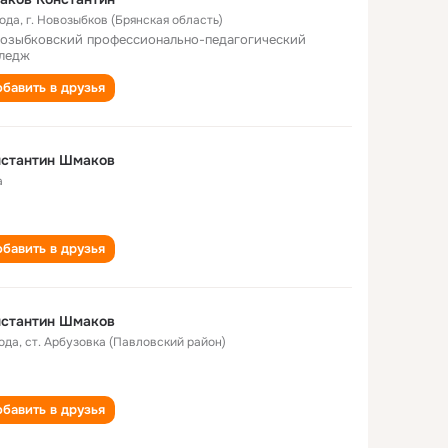
года
,
г. Новозыбков (Брянская область)
озыбковский профессионально-педагогический
ледж
бавить в друзья
нстантин Шмаков
а
бавить в друзья
нстантин Шмаков
года
,
ст. Арбузовка (Павловский район)
бавить в друзья