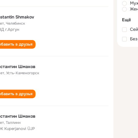
Му
Жен
stantin Shmakov
Ещё
лет
,
Челябинск
Сей
Д г.Аргун
Без
бавить в друзья
нстантин Шмаков
лет
,
Усть-Каменогорск
бавить в друзья
нстантин Шмаков
лет
,
Таллинн
K Kuperjanovi ÜJP