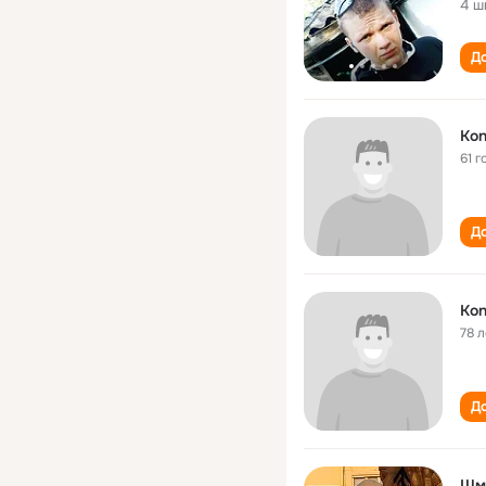
4 ш
До
Kon
61 г
До
Kon
78 л
До
Шм