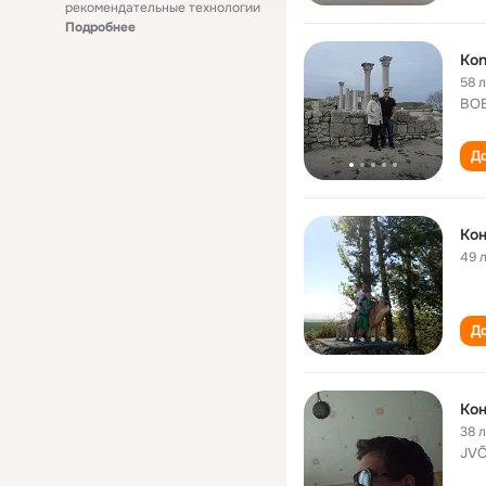
рекомендательные технологии
Подробнее
Kon
58 
ВОВ
До
Ко
49 
До
Ко
38 
JVÕ