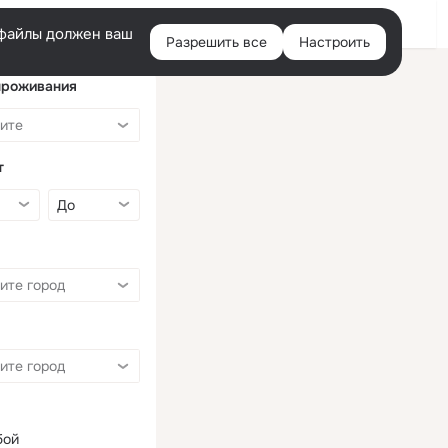
Войти
e-файлы должен ваш
Разрешить все
Настроить
Правая
колонка
проживания
т
бой