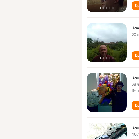
До
Кон
60 
До
Ко
68 
19 
До
Ко
40 