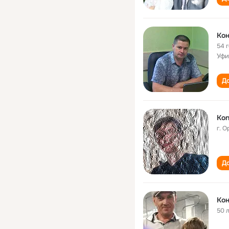
Ко
54 
Уфи
До
Kon
г. 
До
Ко
50 