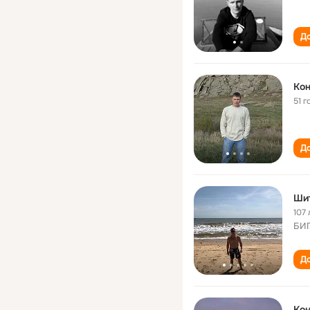
До
Кон
51 г
До
Шит
107 
БИП
До
Кон