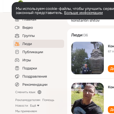
Мы используем cookie-файлы, чтобы улучшить сервис
законный представитель.
Больше информации
Левая
Поиск
Главная
konstantin shito
колонка
по
людям
Видео
Люди
136
Группы
Люди
Кон
67 л
Публикации
Игры
Подарки
До
Поздравления
Рекомендации
Кон
Сменить язык
Рекламодателям
Помощь
Новости
Ещё
До
Мы применяем