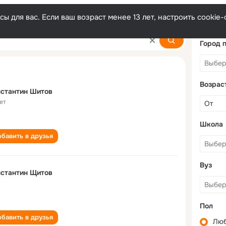
ы для вас. Если ваш возраст менее 13 лет, настроить cooki
v
Город 
Возрас
стантин Шитов
ет
Школа
бавить в друзья
Вуз
стантин Щитов
Пол
бавить в друзья
Лю