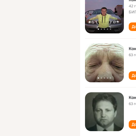
42 
БИП
До
Кон
63 
До
Кон
63 
До