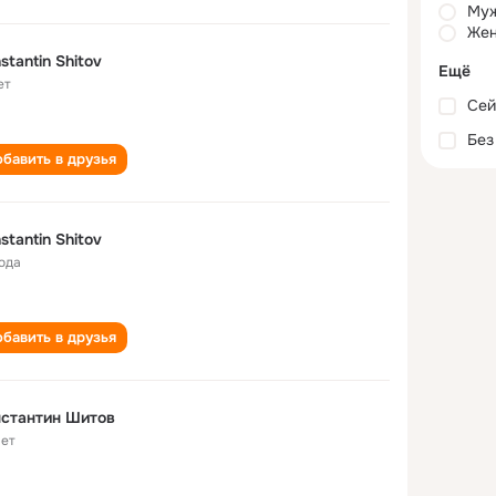
Му
Жен
stantin Shitov
Ещё
ет
Сей
Без
бавить в друзья
stantin Shitov
года
бавить в друзья
стантин Шитов
лет