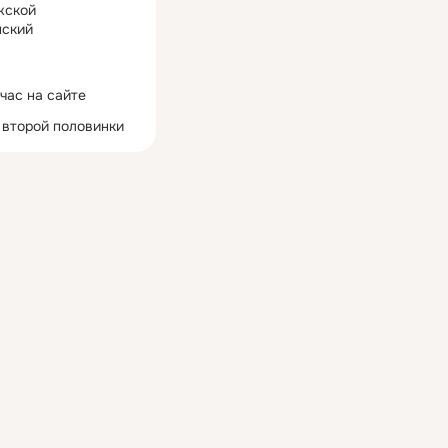
жской
ский
час на сайте
 второй половинки