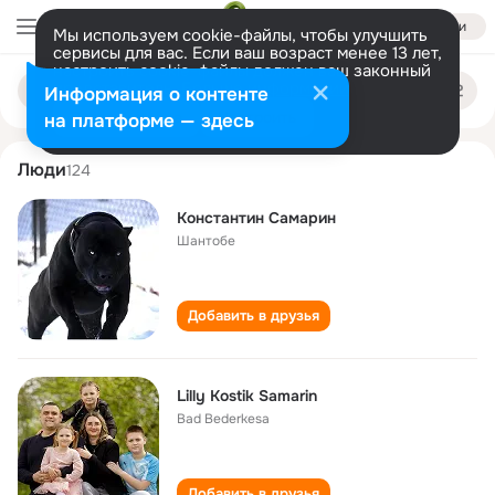
Войти
Мы используем cookie-файлы, чтобы улучшить
сервисы для вас. Если ваш возраст менее 13 лет,
настроить cookie-файлы должен ваш законный
konstantin samarin
Поиск
представитель.
Больше информации
Информация о контенте
по
людям
Разрешить все
Настроить
на платформе — здесь
Люди
124
Константин Самарин
Шантобе
Добавить в друзья
Lilly Kostik Samarin
Bad Bederkesa
Добавить в друзья