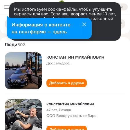
Войти
Мы используем cookie-файлы, чтобы улучшить
сервисы для вас. Если ваш возраст менее 13 лет,
настроить cookie-файлы должен ваш законный
konstantin mikhaylovich
Поиск
представитель.
Больше информации
Информация о контенте
по
людям
Разрешить все
Настроить
на платформе — здесь
Люди
502
КОНСТАНТИН МИХАЙЛОВИЧ
Дюссельдорф
Добавить в друзья
константин михайлович
47 лет
,
Речица
ООО Белоруснефть сибирь
Добавить в друзья