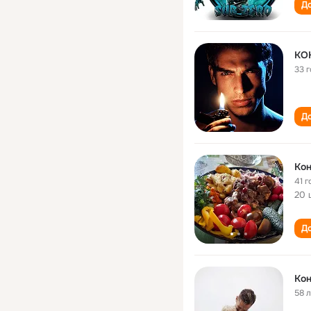
До
КО
33 
До
Кон
41 г
20 
До
Кон
58 