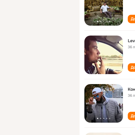
До
Lev
36 
До
Кон
36 
До