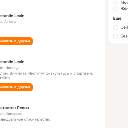
Му
Жен
stantin Levin
Ещё
од
,
Астана
Сей
Без
бавить в друзья
stantin Levin
лет
,
Netanya
 им. Вингейта, Институт физкультуры и спорта им.
гейта
бавить в друзья
стантин Левин
лет
,
Кемерово
ивидуальное строительство