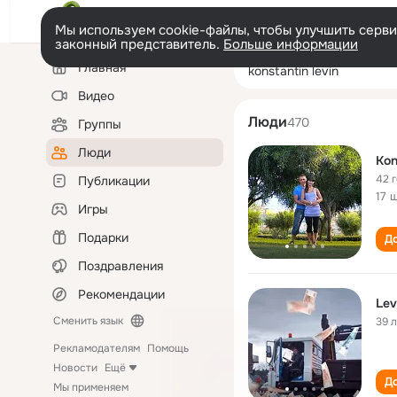
Мы используем cookie-файлы, чтобы улучшить сервис
законный представитель.
Больше информации
Левая
Поиск
Главная
konstantin levin
колонка
по
людям
Видео
Люди
470
Группы
Люди
Kon
42 
Публикации
17 
Игры
Подарки
До
Поздравления
Рекомендации
Lev
Сменить язык
39 
Рекламодателям
Помощь
Новости
Ещё
До
Мы применяем