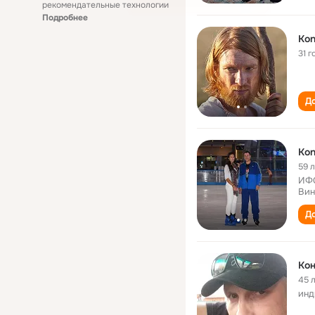
рекомендательные технологии
Подробнее
Kon
31 г
До
Kon
59 
ИФС
Вин
До
Кон
45 
инд