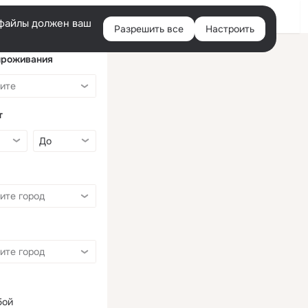
Войти
e-файлы должен ваш
Разрешить все
Настроить
Правая
колонка
проживания
т
бой