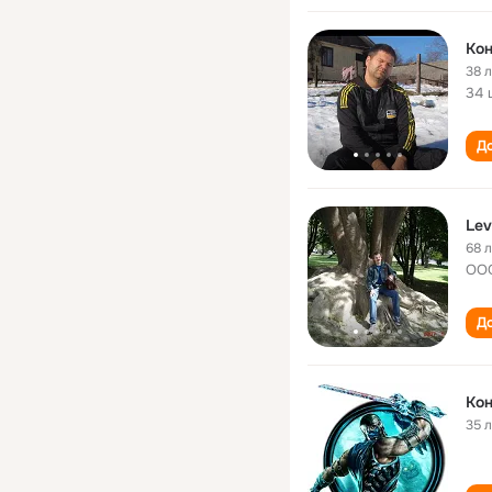
Кон
38 
34 
До
Lev
68 
ООО
До
Кон
35 