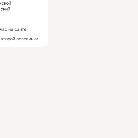
жской
ский
час на сайте
 второй половинки