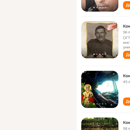
До
Кон
56 
ОГТ
инс
уни
До
Кон
45 
До
Кон
58 