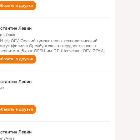
бавить в друзья
стантин Левин
лет
,
Орск
И (ф) ОГУ, Орский гуманитарно-технологический
титут (филиал) Оренбургского государственного
верситета (бывш. ОГПИ им. Т.Г. Шевченко, ОГУ, ОГУИ)
бавить в друзья
стантин Левин
лет
бавить в друзья
стантин Левин
лет
,
Чита