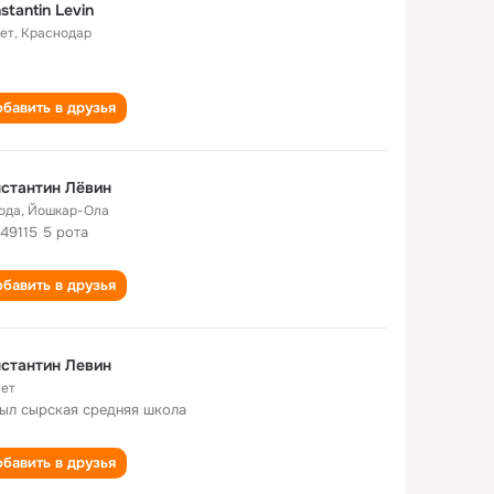
stantin Levin
лет
,
Краснодар
бавить в друзья
стантин Лёвин
года
,
Йошкар-Ола
 49115 5 рота
бавить в друзья
стантин Левин
лет
ыл сырская cредняя школа
бавить в друзья