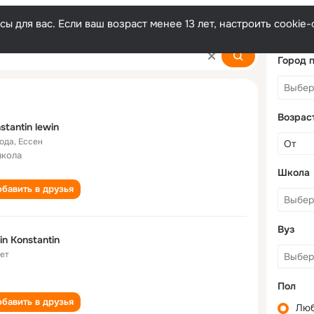
ы для вас. Если ваш возраст менее 13 лет, настроить cooki
Город 
Возрас
stantin lewin
года
,
Ессен
школа
Школа
бавить в друзья
Вуз
in Konstantin
лет
Пол
бавить в друзья
Лю