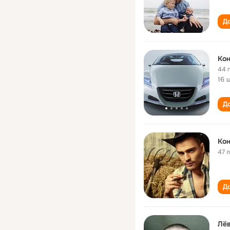
До
Кон
44 
16 
До
Кон
47 
До
Лёв