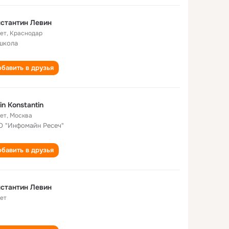
стантин Левин
лет
,
Краснодар
школа
бавить в друзья
in Konstantin
лет
,
Москва
 "Инфомайн Ресеч"
бавить в друзья
стантин Левин
лет