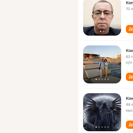
Kon
70 
До
Кон
63 
п/п
До
Кон
46 
кыс
До